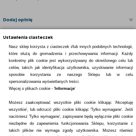
Dodaj opinię
Ustawienia ciasteczek
Nasz sklep korzysta z ciasteczek i/lub innych podobnych technologii,
które służą do gromadzenia i przechowywania informacji. Każdy
konkretny plik cookie jest wykorzystywany do określonego celu lub
celów, takich jak identyfikacja użytkownika, uzyskiwanie informacji
INFORMACJE KONTAKTOWE
sposobie korzystania ze naszego Sklepu lub w celu
spersonalizowania wyświetlanych treści.
Informacje
Więcej o plikach cookie - '
Informacje
'
Formy płatności
Możesz zaakceptować wszystkie pliki cookie klikając 'Akceptuję
wszystkie', lub odrzucić pliki cookie klikając 'Tylko wymagane'. Jeśli
Dostawcy
naciśniesz 'Tylko wymagane', zapisywane będą wyłącznie pliki cookie
niezbędne do zapewnienia funkcjonowania Sklepu, korzystanie z
Kontakt
takich plików nie wymaga zgody użytkownika. Możesz również