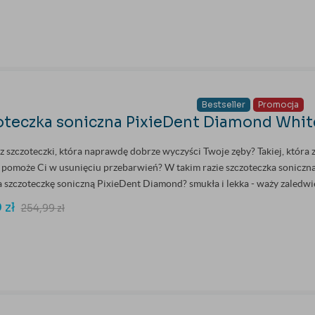
Bestseller
Promocja
oteczka soniczna PixieDent Diamond Whit
z szczoteczki, która naprawdę dobrze wyczyści Twoje zęby? Takiej, która z
e pomoże Ci w usunięciu przebarwień? W takim razie szczoteczka soniczna
 szczoteczkę soniczną PixieDent Diamond? smukła i lekka - waży zaledwie
9
zł
254,99
zł