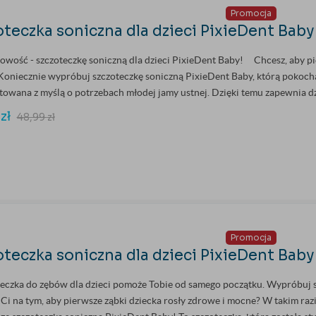
Promocja
teczka soniczna dla dzieci PixieDent Baby
owość - szczoteczkę soniczną dla dzieci PixieDent Baby! Chcesz, aby pi
oniecznie wypróbuj szczoteczkę soniczną PixieDent Baby, którą pokocha 
towana z myślą o potrzebach młodej jamy ustnej. Dzięki temu zapewnia dzie
9
zł
48,99
zł
Promocja
teczka soniczna dla dzieci PixieDent Baby
teczka do zębów dla dzieci pomoże Tobie od samego początku. Wypróbuj s
i na tym, aby pierwsze ząbki dziecka rosły zdrowe i mocne? W takim razi