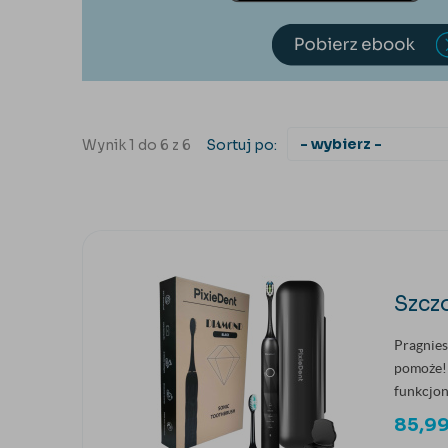
Wynik 1 do 6 z 6
Sortuj po:
Szcz
Pragnies
pomoże! 
funkcjon
85,9