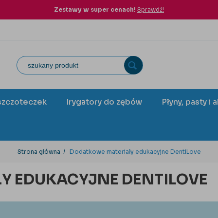
Zestawy w super cenach!
Sprawdź!
szczoteczek
Irygatory do zębów
Płyny, pasty i 
Strona główna
Dodatkowe materiały edukacyjne DentiLove
Y EDUKACYJNE DENTILOVE