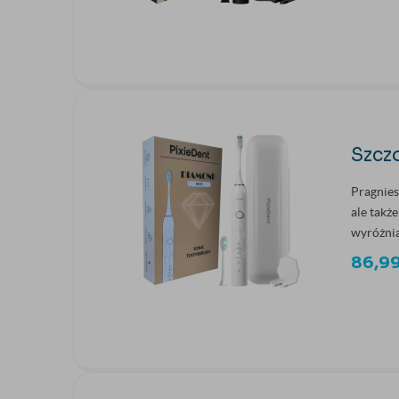
Szcz
Pragnies
ale takż
wyróżnia
86,9