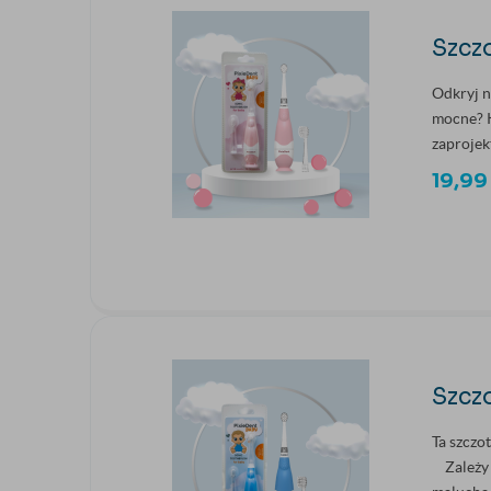
Szczo
Odkryj n
mocne? K
zaprojek
19,9
Szczo
Ta szczo
Zależy C