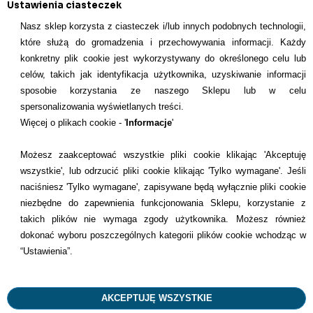
Ustawienia ciasteczek
Sortuj po:
Nasz sklep korzysta z ciasteczek i/lub innych podobnych technologii,
które służą do gromadzenia i przechowywania informacji. Każdy
konkretny plik cookie jest wykorzystywany do określonego celu lub
celów, takich jak identyfikacja użytkownika, uzyskiwanie informacji
INFORMACJE KONTAKTOWE
sposobie korzystania ze naszego Sklepu lub w celu
spersonalizowania wyświetlanych treści.
Informacje
Więcej o plikach cookie - '
Informacje
'
Formy płatności
Możesz zaakceptować wszystkie pliki cookie klikając 'Akceptuję
wszystkie', lub odrzucić pliki cookie klikając 'Tylko wymagane'. Jeśli
Dostawcy
naciśniesz 'Tylko wymagane', zapisywane będą wyłącznie pliki cookie
niezbędne do zapewnienia funkcjonowania Sklepu, korzystanie z
Kontakt
takich plików nie wymaga zgody użytkownika. Możesz również
dokonać wyboru poszczególnych kategorii plików cookie wchodząc w
+48 22 113 4446
“Ustawienia”.
kontakt@dentilove.pl
AKCEPTUJĘ WSZYSTKIE