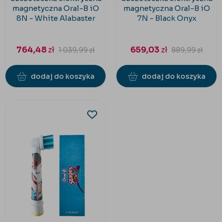
magnetyczna Oral-B iO
magnetyczna Oral-B iO
8N - White Alabaster
7N - Black Onyx
764,48
zł
659,03
zł
1 039,99
zł
889,99
zł
dodaj do koszyka
dodaj do koszyka