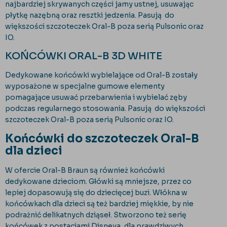
najbardziej skrywanych części jamy ustnej, usuwając
płytkę nazębną oraz resztki jedzenia. Pasują do
większości szczoteczek Oral-B poza serią Pulsonic oraz
IO.
KOŃCÓWKI ORAL-B 3D WHITE
Dedykowane końcówki wybielające od Oral-B zostały
wyposażone w specjalne gumowe elementy
pomagające usuwać przebarwienia i wybielać zęby
podczas regularnego stosowania. Pasują do większości
szczoteczek Oral-B poza serią Pulsonic oraz IO.
Końcówki do szczoteczek Oral-B
dla dzieci
W ofercie Oral-B Braun są również końcówki
dedykowane dzieciom. Główki są mniejsze, przez co
lepiej dopasowują się do dziecięcej buzi. Włókna w
końcówkach dla dzieci są też bardziej miękkie, by nie
podrażnić delikatnych dziąseł. Stworzono też serię
końcówek z postaciami Disneya, dla prawdziwych