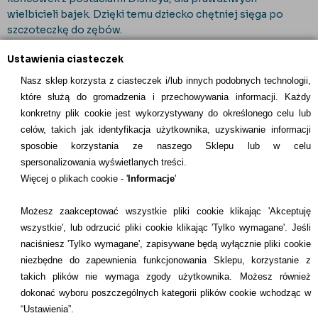
wielbicieli bajek. Dzięki temu dziecko chętniej sięga po
szczoteczkę do zębów.
Ustawienia ciasteczek
Nasz sklep korzysta z ciasteczek i/lub innych podobnych technologii,
które służą do gromadzenia i przechowywania informacji. Każdy
konkretny plik cookie jest wykorzystywany do określonego celu lub
INFORMACJE KONTAKTOWE
celów, takich jak identyfikacja użytkownika, uzyskiwanie informacji
sposobie korzystania ze naszego Sklepu lub w celu
Informacje
spersonalizowania wyświetlanych treści.
Więcej o plikach cookie - '
Informacje
'
Formy płatności
Możesz zaakceptować wszystkie pliki cookie klikając 'Akceptuję
Dostawcy
wszystkie', lub odrzucić pliki cookie klikając 'Tylko wymagane'. Jeśli
naciśniesz 'Tylko wymagane', zapisywane będą wyłącznie pliki cookie
Kontakt
niezbędne do zapewnienia funkcjonowania Sklepu, korzystanie z
takich plików nie wymaga zgody użytkownika. Możesz również
+48 22 113 4446
dokonać wyboru poszczególnych kategorii plików cookie wchodząc w
kontakt@dentilove.pl
“Ustawienia”.