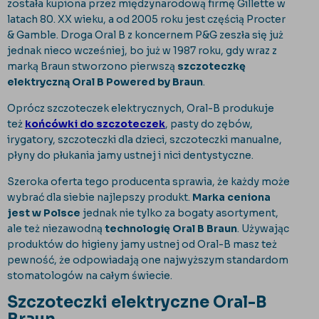
została kupiona przez międzynarodową firmę Gillette w
latach 80. XX wieku, a od 2005 roku jest częścią Procter
& Gamble. Droga Oral B z koncernem P&G zeszła się już
jednak nieco wcześniej, bo już w 1987 roku, gdy wraz z
marką Braun stworzono pierwszą
szczoteczkę
elektryczną Oral B Powered by Braun
.
Oprócz szczoteczek elektrycznych, Oral-B produkuje
też
końcówki do szczoteczek
, pasty do zębów,
irygatory, szczoteczki dla dzieci, szczoteczki manualne,
płyny do płukania jamy ustnej i nici dentystyczne.
Szeroka oferta tego producenta sprawia, że każdy może
wybrać dla siebie najlepszy produkt.
Marka ceniona
jest w Polsce
jednak nie tylko za bogaty asortyment,
ale też niezawodną
technologię Oral B Braun
. Używając
produktów do higieny jamy ustnej od Oral-B masz też
pewność, że odpowiadają one najwyższym standardom
stomatologów na całym świecie.
Szczoteczki elektryczne Oral-B