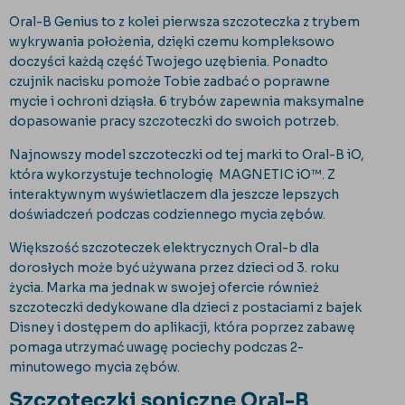
Oral-B Genius to z kolei pierwsza szczoteczka z trybem
wykrywania położenia, dzięki czemu kompleksowo
doczyści każdą część Twojego uzębienia. Ponadto
czujnik nacisku pomoże Tobie zadbać o poprawne
mycie i ochroni dziąsła. 6 trybów zapewnia maksymalne
dopasowanie pracy szczoteczki do swoich potrzeb.
Najnowszy model szczoteczki od tej marki to Oral-B iO,
która wykorzystuje technologię MAGNETIC iO™. Z
interaktywnym wyświetlaczem dla jeszcze lepszych
doświadczeń podczas codziennego mycia zębów.
Większość szczoteczek elektrycznych Oral-b dla
dorosłych może być używana przez dzieci od 3. roku
życia. Marka ma jednak w swojej ofercie również
szczoteczki dedykowane dla dzieci z postaciami z bajek
Disney i dostępem do aplikacji, która poprzez zabawę
pomaga utrzymać uwagę pociechy podczas 2-
minutowego mycia zębów.
Szczoteczki soniczne Oral-B