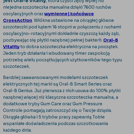
jest Oral-B Vitality
, która czyści zęby lepiej niż
niejedna szczoteczka manualna dzięki 7600 ruchów
oscylacyjnych oraz
wymiennej końcówce
CrossAction
. Włókna ustawione na okrągłej główce
szczoteczki pod kątem 16 stopni w połączeniu z ruchami
oscylacyjno-rotacyjnymi dokładnie czyszczą każdy ząb,
pozbywając się płytki nazębnej pełnej bakterii.
Oral-B
Vitality
to dobra szczoteczka elektryczna na początek.
Jeden tryb działania i wbudowany timer zaspokoją
potrzebę wielu początkujących użytkowników tego typu
szczoteczek.
Bardziej zaawansowanymi modelami szczoteczek
elektrycznych tej marki są Oral-B Smart Series oraz
Oral-B Genius. Już pierwsza z nich usuwa do 100% płytki
nazębnej więcej niż klasyczna szczoteczka manualna, a
dodatkowe tryby Gum Care oraz Gum Pressure
Controle pomagają zatroszczyć się o Twoje dziąsła.
Okrągła główka i 5 trybów pracy zapewnią Tobie
wspaniałe doświadczenia podczas szczotkowania
każdego dnia.