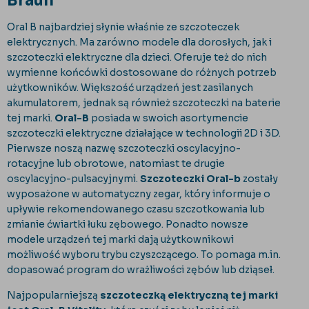
Braun
Oral B najbardziej słynie właśnie ze szczoteczek
elektrycznych. Ma zarówno modele dla dorosłych, jak i
szczoteczki elektryczne dla dzieci. Oferuje też do nich
wymienne końcówki dostosowane do różnych potrzeb
użytkowników. Większość urządzeń jest zasilanych
akumulatorem, jednak są również szczoteczki na baterie
tej marki.
Oral-B
posiada w swoich asortymencie
szczoteczki elektryczne działające w technologii 2D i 3D.
Pierwsze noszą nazwę szczoteczki oscylacyjno-
rotacyjne lub obrotowe, natomiast te drugie
oscylacyjno-pulsacyjnymi.
Szczoteczki Oral-b
zostały
wyposażone w automatyczny zegar, który informuje o
upływie rekomendowanego czasu szczotkowania lub
zmianie ćwiartki łuku zębowego. Ponadto nowsze
modele urządzeń tej marki dają użytkownikowi
możliwość wyboru trybu czyszczącego. To pomaga m.in.
dopasować program do wrażliwości zębów lub dziąseł.
Najpopularniejszą
szczoteczką elektryczną tej marki