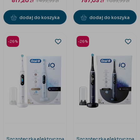
817,20
zł
757,03
zł
1 499,99
zł
1 039,99
zł
dodaj do koszyka
dodaj do koszyka
-26%
-26%
Szczoteczka elektryczna
Szczoteczka elektryczna