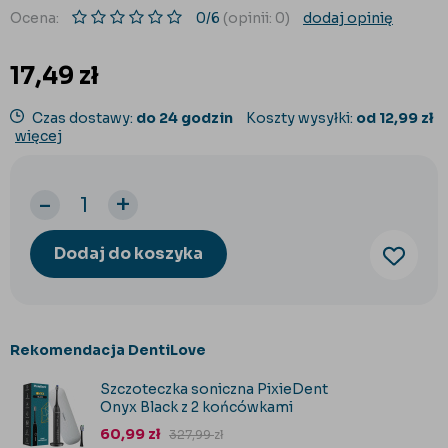
Ocena:
0/6
(opinii: 0)
dodaj opinię
17,49
zł
Czas dostawy:
do 24 godzin
Koszty wysyłki:
od 12,99 zł
więcej
-
+
Dodaj do koszyka
Rekomendacja DentiLove
Szczoteczka soniczna PixieDent
Onyx Black z 2 końcówkami
60,99
zł
327,99
zł