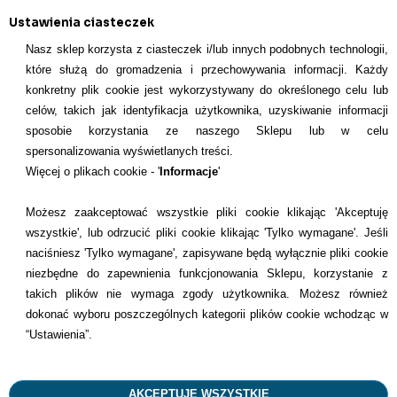
Ustawienia ciasteczek
Nasz sklep korzysta z ciasteczek i/lub innych podobnych technologii,
które służą do gromadzenia i przechowywania informacji. Każdy
konkretny plik cookie jest wykorzystywany do określonego celu lub
INFORMACJE KONTAKTOWE
celów, takich jak identyfikacja użytkownika, uzyskiwanie informacji
sposobie korzystania ze naszego Sklepu lub w celu
Informacje
spersonalizowania wyświetlanych treści.
Więcej o plikach cookie - '
Informacje
'
Formy płatności
Możesz zaakceptować wszystkie pliki cookie klikając 'Akceptuję
Dostawcy
wszystkie', lub odrzucić pliki cookie klikając 'Tylko wymagane'. Jeśli
naciśniesz 'Tylko wymagane', zapisywane będą wyłącznie pliki cookie
Kontakt
niezbędne do zapewnienia funkcjonowania Sklepu, korzystanie z
takich plików nie wymaga zgody użytkownika. Możesz również
+48 22 113 4446
dokonać wyboru poszczególnych kategorii plików cookie wchodząc w
kontakt@dentilove.pl
“Ustawienia”.
AKCEPTUJĘ WSZYSTKIE