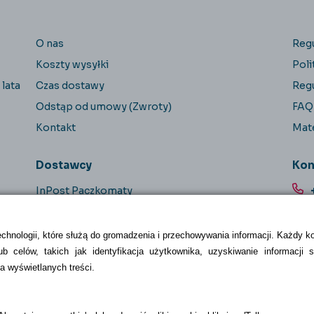
O nas
Reg
Koszty wysyłki
Poli
 lata
Czas dostawy
Reg
Odstąp od umowy (Zwroty)
FAQ
Kontakt
Mate
Dostawcy
Kon
InPost Paczkomaty
InPost kurier
Orlen Paczka
echnologii, które służą do gromadzenia i przechowywania informacji. Każdy k
b celów, takich jak identyfikacja użytkownika, uzyskiwanie informacji 
Pocztex24
a wyświetlanych treści.