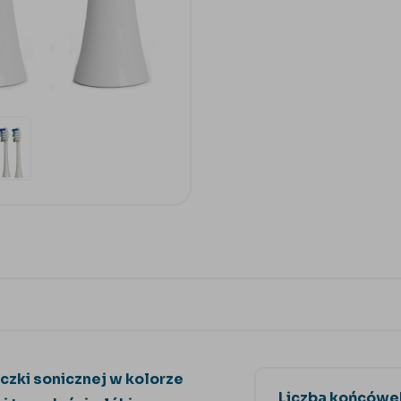
zki sonicznej w kolorze
Liczba końcówe