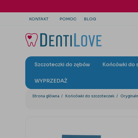
KONTAKT
POMOC
BLOG
+48 22 113 4446
kontakt@dentilove.pl
Szczoteczki do zębów
Końcówki do 
wyślij zapytanie
WYPRZEDAŻ
Strona główna
Końcówki do szczoteczek
Oryginal