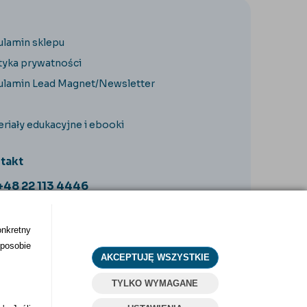
ulamin sklepu
tyka prywatności
ulamin Lead Magnet/Newsletter
riały edukacyjne i ebooki
takt
+48 22 113 4446
kontakt@dentilove.pl
onkretny
sposobie
AKCEPTUJĘ WSZYSTKIE
TYLKO WYMAGANE