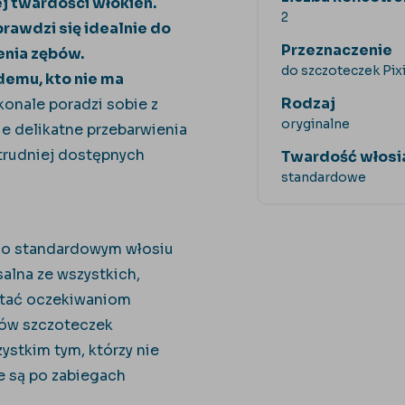
j twardości włókien.
2
rawdzi się idealnie do
Przeznaczenie
nia zębów.
do szczoteczek Pi
mu, kto nie ma
Rodzaj
onale poradzi sobie z
oryginalne
e delikatne przebarwienia
z trudniej dostępnych
Twardość włosi
standardowe
 o standardowym włosiu
salna ze wszystkich,
stać oczekiwaniom
ków szczoteczek
ystkim tym, którzy nie
e są po zabiegach