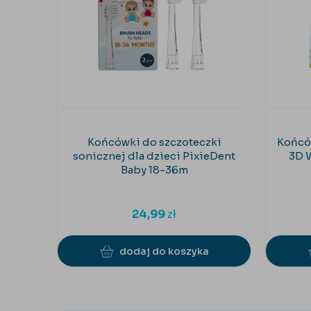
Końcówki do szczoteczki
Końców
sonicznej dla dzieci PixieDent
3D 
Baby 18-36m
24,99
zł
dodaj do koszyka