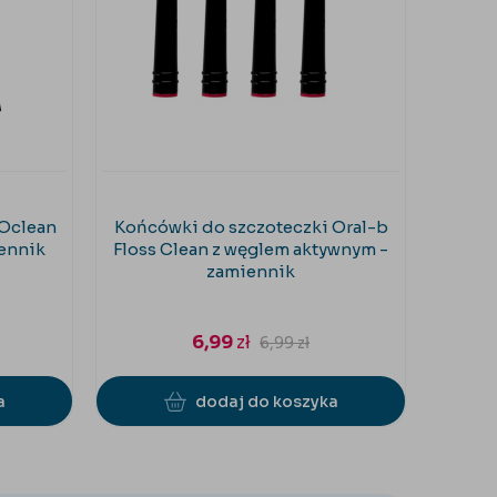
 Oclean
Końcówki do szczoteczki Oral-b
Końcó
iennik
Floss Clean z węglem aktywnym -
Pr
zamiennik
6,99
zł
6,99
zł
a
dodaj do koszyka