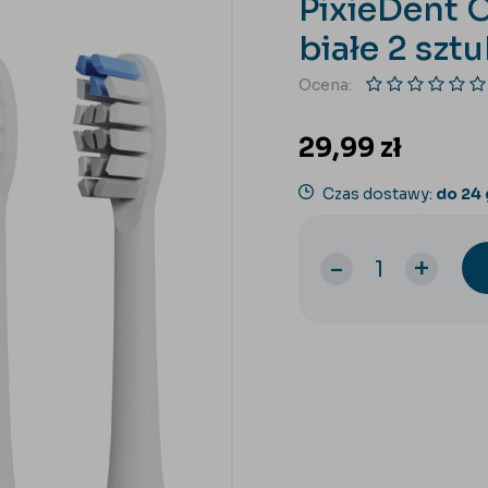
PixieDent O
białe 2 sztu
Ocena:
29,99
zł
Czas dostawy:
do 24
-
+