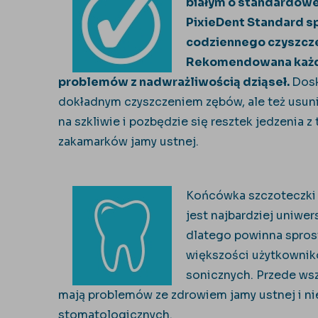
białym o standardowe
PixieDent Standard sp
codziennego czyszcze
Rekomendowana każde
problemów z nadwrażliwością dziąseł.
Dosk
dokładnym czyszczeniem zębów, ale też usuni
na szkliwie i pozbędzie się resztek jedzenia 
zakamarków jamy ustnej.
Końcówka szczoteczki
jest najbardziej uniwer
dlatego powinna spro
większości użytkowni
sonicznych. Przede wsz
mają problemów ze zdrowiem jamy ustnej i ni
stomatologicznych.