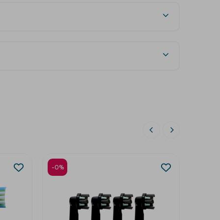
-0%
-20%