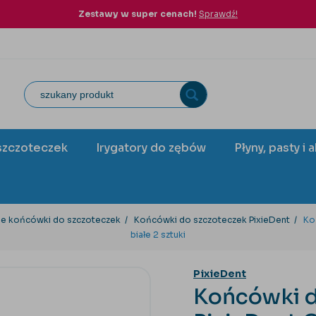
Zestawy w super cenach!
Sprawdź!
szczoteczek
Irygatory do zębów
Płyny, pasty i 
ne końcówki do szczoteczek
Końcówki do szczoteczek PixieDent
Ko
białe 2 sztuki
PixieDent
Końcówki d