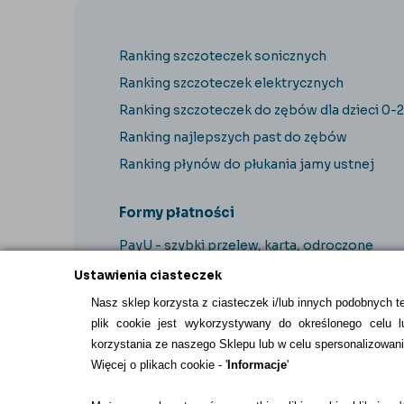
Ranking szczoteczek sonicznych
Ranking szczoteczek elektrycznych
Ranking szczoteczek do zębów dla dzieci 0-2
Ranking najlepszych past do zębów
Ranking płynów do płukania jamy ustnej
Formy płatności
PayU - szybki przelew, karta, odroczone
płatności
Ustawienia ciasteczek
Nasz sklep korzysta z ciasteczek i/lub innych podobnych t
plik cookie jest wykorzystywany do określonego celu lu
korzystania ze naszego Sklepu lub w celu spersonalizowani
Więcej o plikach cookie - '
Informacje
'