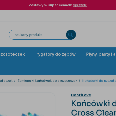
Zestawy w super cenach!
Sprawdź!
szczoteczek
Irygatory do zębów
Płyny, pasty i 
zoteczek
Zamienniki końcówek do szczoteczek
Końcówki do szczotec
DentiLove
Końcówki d
Cross Clea