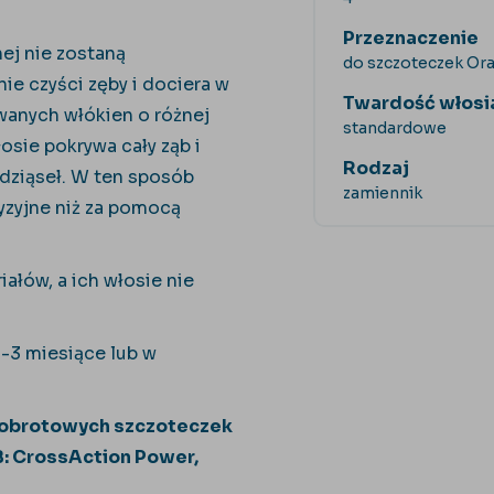
Przeznaczenie
ej nie zostaną
do szczoteczek Ora
e czyści zęby i dociera w
Twardość włosi
wanych włókien o różnej
standardowe
sie pokrywa cały ząb i
Rodzaj
i dziąseł. W ten sposób
zamiennik
yzyjne niż za pomocą
ałów, a ich włosie nie
-3 miesiące lub w
-obrotowych szczoteczek
B: CrossAction Power,