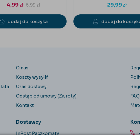
4,99
zł
29,99
zł
5,99
zł
dodaj do koszyka
dodaj do koszyk
O nas
Reg
Koszty wysyłki
Poli
 lata
Czas dostawy
Reg
Odstąp od umowy (Zwroty)
FAQ
Kontakt
Mate
Dostawcy
Kon
InPost Paczkomaty