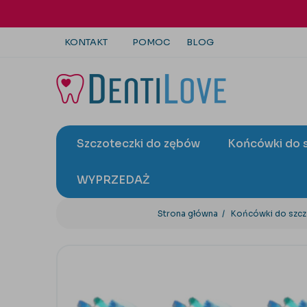
KONTAKT
POMOC
BLOG
+48 22 113 4446
kontakt@dentilove.pl
Szczoteczki do zębów
Końcówki do 
wyślij zapytanie
WYPRZEDAŻ
Strona główna
Końcówki do szc