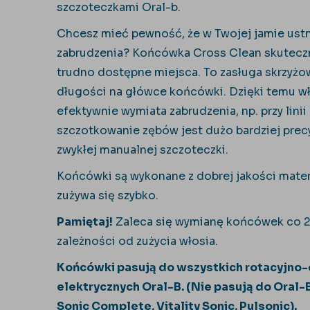
szczoteczkami Oral-b.
Chcesz mieć pewność, że w Twojej jamie ustn
zabrudzenia? Końcówka Cross Clean skuteczni
trudno dostępne miejsca. To zasługa skrzyżo
długości na główce końcówki. Dzięki temu wło
efektywnie wymiata zabrudzenia, np. przy lini
szczotkowanie zębów jest dużo bardziej prec
zwykłej manualnej szczoteczki.
Końcówki są wykonane z dobrej jakości materi
zużywa się szybko.
Pamiętaj!
Zaleca się wymianę końcówek co 2
zależności od zużycia włosia.
Końcówki pasują do wszystkich rotacyjno
elektrycznych Oral-B. (Nie pasują do Oral-
Sonic Complete, Vitality Sonic, Pulsonic).