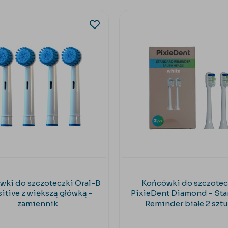
wki do szczoteczki Oral-B
Końcówki do szczotec
itive z większą główką -
PixieDent Diamond - St
zamiennik
Reminder białe 2 sztu