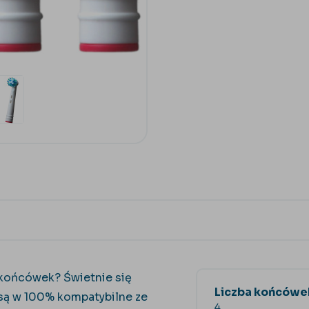
 końcówek? Świetnie się
Liczba końcówe
są w 100% kompatybilne ze
4