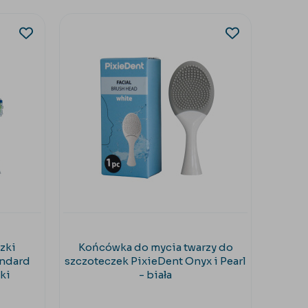
zki
Końcówka do mycia twarzy do
Końców
andard
szczoteczek PixieDent Onyx i Pearl
Symp
ki
- biała