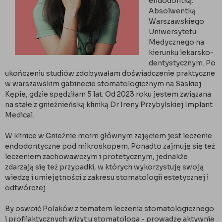
endodontką.
Absolwentką
Warszawskiego
Uniwersytetu
Medycznego na
kierunku lekarsko-
dentystycznym. Po
ukończeniu studiów zdobywałam doświadczenie praktyczne
w warszawskim gabinecie stomatologicznym na Saskiej
Kępie, gdzie spędziłam 5 lat. Od 2023 roku jestem związana
na stałe z gnieźnieńską kliniką Dr Ireny Przybylskiej Implant
Medical.
W klinice w Gnieźnie moim głównym zajęciem jest leczenie
endodontyczne pod mikroskopem. Ponadto zajmuję się też
leczeniem zachowawczym i protetycznym, jednakże
zdarzają się też przypadki, w których wykorzystuję swoją
wiedzę i umiejętności z zakresu stomatologii estetycznej i
odtwórczej.
By oswoić Polaków z tematem leczenia stomatologicznego
i profilaktycznych wizyt u stomatologa - prowadzę aktywnie