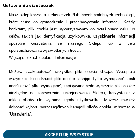
Ustawienia ciasteczek
Sortuj po:
Nasz sklep korzysta z ciasteczek i/lub innych podobnych technologii,
które służą do gromadzenia i przechowywania informacji. Każdy
konkretny plik cookie jest wykorzystywany do określonego celu lub
celów, takich jak identyfikacja użytkownika, uzyskiwanie informacji
INFORMACJE KONTAKTOWE
sposobie korzystania ze naszego Sklepu lub w celu
spersonalizowania wyświetlanych treści.
Informacje
Więcej o plikach cookie - '
Informacje
'
Formy płatności
Możesz zaakceptować wszystkie pliki cookie klikając 'Akceptuję
wszystkie', lub odrzucić pliki cookie klikając 'Tylko wymagane'. Jeśli
Dostawcy
naciśniesz 'Tylko wymagane', zapisywane będą wyłącznie pliki cookie
niezbędne do zapewnienia funkcjonowania Sklepu, korzystanie z
Kontakt
takich plików nie wymaga zgody użytkownika. Możesz również
dokonać wyboru poszczególnych kategorii plików cookie wchodząc w
+48 22 113 4446
“Ustawienia”.
kontakt@dentilove.pl
AKCEPTUJĘ WSZYSTKIE