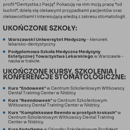
profil “Dentystka z Pasją”. Pokazuję na nim moją pracę “od
kuchni”, dzielę się ciekawymi przypadkami pacjentów oraz
ciekawostkami i interesującą wiedzą z zakresu stomatologii.
UKOŃCZONE SZKOŁY:
Warszawski Uniwersytet Medyczny
- kierunek
lekarsko-dentystyczny
Podyplomowa Szkoła Medyczna Medycyny
Estetycznej Towarzystwa Lekarskiego
w Warszawie -
nauka w trakcie.
UKOŃCZONE KURSY, SZKOLENIA I
KONFERENCJE STOMATOLOGICZNE:
Kurs “Endoweek”
w Centrum Szkoleniowym Witkowscy
Dental Training Center w Nidzicy.
Kurs “Reendoweek”
w Centrum Szkoleniowym
Witkowscy Dental Training Center w Nidzicy.
Kurs “Kompleksowe Reendo w prostych krokach”
w
Centrum Szkoleniowym Witkowscy Dental Training
Center w Nidzicy.
Kurs EndoGame
w Ośrodku Szkoleniowym Profident.