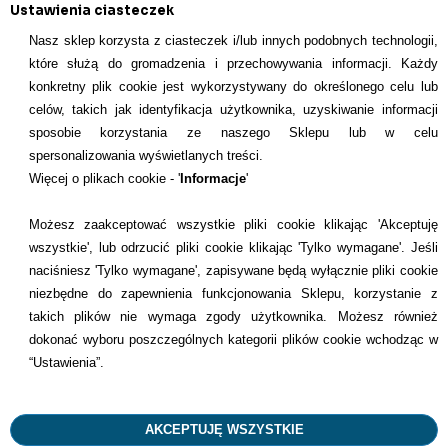
Ustawienia ciasteczek
Nasz sklep korzysta z ciasteczek i/lub innych podobnych technologii,
które służą do gromadzenia i przechowywania informacji. Każdy
konkretny plik cookie jest wykorzystywany do określonego celu lub
celów, takich jak identyfikacja użytkownika, uzyskiwanie informacji
INFORMACJE KONTAKTOWE
sposobie korzystania ze naszego Sklepu lub w celu
spersonalizowania wyświetlanych treści.
Informacje
Więcej o plikach cookie - '
Informacje
'
Formy płatności
Możesz zaakceptować wszystkie pliki cookie klikając 'Akceptuję
wszystkie', lub odrzucić pliki cookie klikając 'Tylko wymagane'. Jeśli
Dostawcy
naciśniesz 'Tylko wymagane', zapisywane będą wyłącznie pliki cookie
niezbędne do zapewnienia funkcjonowania Sklepu, korzystanie z
Kontakt
takich plików nie wymaga zgody użytkownika. Możesz również
dokonać wyboru poszczególnych kategorii plików cookie wchodząc w
+48 22 113 4446
“Ustawienia”.
kontakt@dentilove.pl
AKCEPTUJĘ WSZYSTKIE