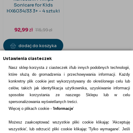
Sonicare for Kids
HX6034/33 3+ - 4 sztuki
92,99
zł
115,99
zł
dodaj do koszyka
Ustawienia ciasteczek
Nasz sklep korzysta z ciasteczek i/lub innych podobnych technologii,
które służą do gromadzenia i przechowywania informacji. Każdy
konkretny plik cookie jest wykorzystywany do określonego celu lub
celów, takich jak identyfikacja użytkownika, uzyskiwanie informacji
INFORMACJE KONTAKTOWE
sposobie korzystania ze naszego Sklepu lub w celu
spersonalizowania wyświetlanych treści.
Informacje
Więcej o plikach cookie - '
Informacje
'
Formy płatności
Możesz zaakceptować wszystkie pliki cookie klikając 'Akceptuję
wszystkie', lub odrzucić pliki cookie klikając 'Tylko wymagane'. Jeśli
Dostawcy