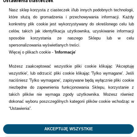
Ustawienia ciasteczek
Nasz sklep korzysta z ciasteczek i/lub innych podobnych technologii,
które służą do gromadzenia i przechowywania informacji. Każdy
konkretny plik cookie jest wykorzystywany do określonego celu lub
celów, takich jak identyfikacja użytkownika, uzyskiwanie informacji
INFORMACJE KONTAKTOWE
sposobie korzystania ze naszego Sklepu lub w celu
spersonalizowania wyświetlanych treści.
Informacje
Więcej o plikach cookie - '
Informacje
'
Formy płatności
Możesz zaakceptować wszystkie pliki cookie klikając 'Akceptuję
wszystkie', lub odrzucić pliki cookie klikając 'Tylko wymagane'. Jeśli
Dostawcy
naciśniesz 'Tylko wymagane', zapisywane będą wyłącznie pliki cookie
niezbędne do zapewnienia funkcjonowania Sklepu, korzystanie z
Kontakt
takich plików nie wymaga zgody użytkownika. Możesz również
dokonać wyboru poszczególnych kategorii plików cookie wchodząc w
+48 22 113 4446
“Ustawienia”.
kontakt@dentilove.pl
AKCEPTUJĘ WSZYSTKIE