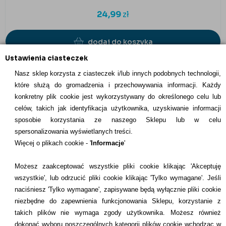
24,99
zł
dodaj do koszyka
Ustawienia ciasteczek
Nasz sklep korzysta z ciasteczek i/lub innych podobnych technologii,
które służą do gromadzenia i przechowywania informacji. Każdy
konkretny plik cookie jest wykorzystywany do określonego celu lub
INFORMACJE KONTAKTOWE
celów, takich jak identyfikacja użytkownika, uzyskiwanie informacji
sposobie korzystania ze naszego Sklepu lub w celu
Informacje
spersonalizowania wyświetlanych treści.
Więcej o plikach cookie - '
Informacje
'
Formy płatności
Możesz zaakceptować wszystkie pliki cookie klikając 'Akceptuję
Dostawcy
wszystkie', lub odrzucić pliki cookie klikając 'Tylko wymagane'. Jeśli
naciśniesz 'Tylko wymagane', zapisywane będą wyłącznie pliki cookie
Kontakt
niezbędne do zapewnienia funkcjonowania Sklepu, korzystanie z
takich plików nie wymaga zgody użytkownika. Możesz również
+48 22 113 4446
dokonać wyboru poszczególnych kategorii plików cookie wchodząc w