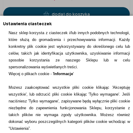
dodaj do koszyka
Ustawienia ciasteczek
Nasz sklep korzysta z ciasteczek i/lub innych podobnych technologii,
które służą do gromadzenia i przechowywania informacji. Każdy
konkretny plik cookie jest wykorzystywany do określonego celu lub
INFORMACJE KONTAKTOWE
celów, takich jak identyfikacja użytkownika, uzyskiwanie informacji
sposobie korzystania ze naszego Sklepu lub w celu
Informacje
spersonalizowania wyświetlanych treści.
Więcej o plikach cookie - '
Informacje
'
Formy płatności
Możesz zaakceptować wszystkie pliki cookie klikając 'Akceptuję
Dostawcy
wszystkie', lub odrzucić pliki cookie klikając 'Tylko wymagane'. Jeśli
naciśniesz 'Tylko wymagane', zapisywane będą wyłącznie pliki cookie
Kontakt
niezbędne do zapewnienia funkcjonowania Sklepu, korzystanie z
takich plików nie wymaga zgody użytkownika. Możesz również
+48 22 113 4446
dokonać wyboru poszczególnych kategorii plików cookie wchodząc w
kontakt@dentilove.pl
“Ustawienia”.