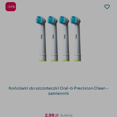
-54%
Końcówki do szczoteczki Oral-b Precision Clean -
zamiennik
2,99
zł
6,49
zł