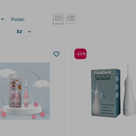
Pokaż:
-50%