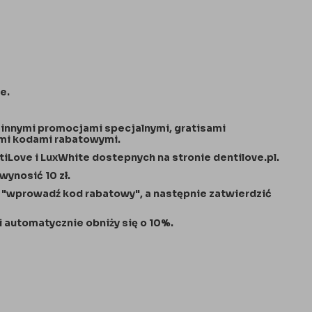
e.
z innymi promocjami specjalnymi, gratisami
nymi kodami rabatowymi.
iLove i LuxWhite dostepnych na stronie dentilove.pl
.
ynosić 10 zł.
 "wprowadź kod rabatowy", a następnie zatwierdzić
 automatycznie obniży się o 10%.