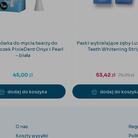
ówka do mycia twarzy do
Paski wybielające zęby L
czek PixieDent Onyx i Pearl
Teeth Whitening Stri
- biała
45,00
zł
53,42
zł
79,99
zł
dodaj do koszyka
dodaj do koszyk
O nas
Reg
Koszty wysyłki
Poli