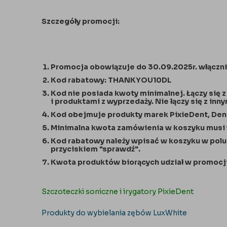
Szczegóły promocji:
Promocja obowiązuje do 30.09.2025r. włączni
Kod rabatowy:
THANKYOU10DL
Kod nie posiada kwoty minimalnej. Łączy się 
i produktami z wyprzedaży. Nie łączy się z in
Kod obejmuje produkty marek PixieDent, Dent
Minimalna kwota zamówienia w koszyku musi w
Kod rabatowy należy wpisać w koszyku w polu
przyciskiem "sprawdź".
Kwota produktów biorących udział w promocji
Szczoteczki soniczne i irygatory PixieDent
Produkty do wybielania zębów LuxWhite