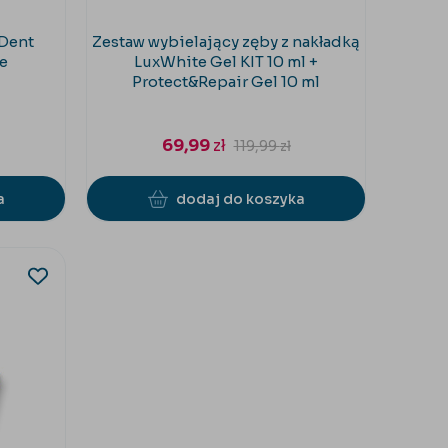
eDent
Zestaw wybielający zęby z nakładką
e
LuxWhite Gel KIT 10 ml +
Protect&Repair Gel 10 ml
69,99
zł
119,99
zł
a
dodaj do koszyka