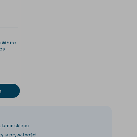
uxWhite
ps
a
ulamin sklepu
tyka prywatności