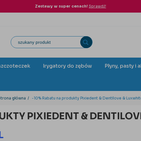
Zestawy w super cenach!
Sprawdź!
szczoteczek
Irygatory do zębów
Płyny, pasty i 
Strona główna
-10% Rabatu na produkty Pixiedent & Dentilove & Luxwhit
KTY PIXIEDENT & DENTILOV
L