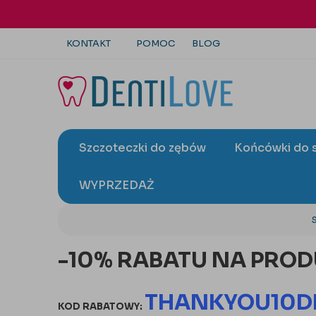
KONTAKT
POMOC
BLOG
+48 22 113 4446
kontakt@dentilove.pl
Szczoteczki do zębów
Końcówki do 
wyślij zapytanie
WYPRZEDAŻ
-10% RABATU NA PRODU
THANKYOU10D
KOD RABATOWY: