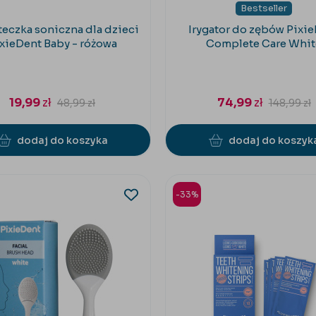
Bestseller
eczka soniczna dla dzieci
Irygator do zębów Pixi
xieDent Baby - różowa
Complete Care Whit
19,99
zł
74,99
zł
48,99
zł
148,99
zł
dodaj do koszyka
dodaj do koszyk
-33%