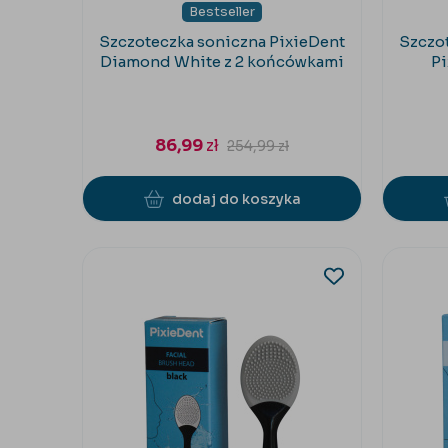
Bestseller
Szczoteczka soniczna PixieDent
Szczot
Diamond White z 2 końcówkami
Pi
86,99
zł
254,99
zł
dodaj do koszyka