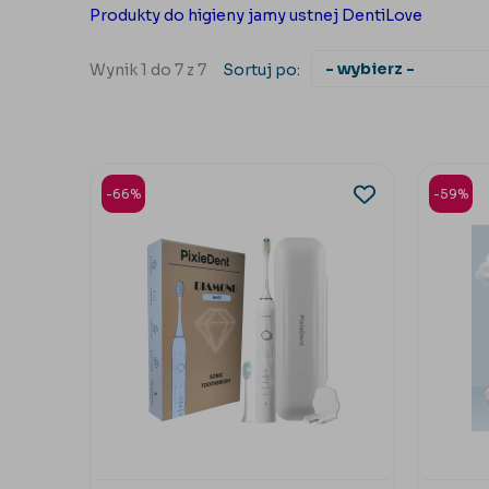
Produkty do higieny jamy ustnej DentiLove
Wynik 1 do 7 z 7
Sortuj po:
-66%
-59%