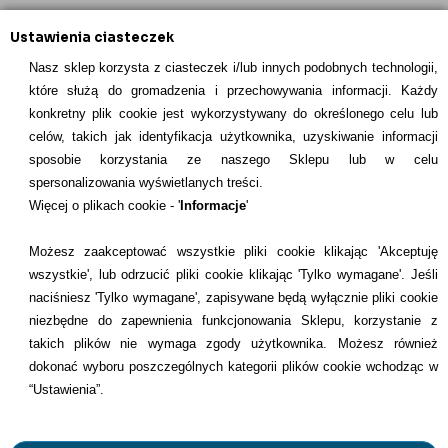
Ustawienia ciasteczek
Sortuj po:
Nasz sklep korzysta z ciasteczek i/lub innych podobnych technologii,
które służą do gromadzenia i przechowywania informacji. Każdy
konkretny plik cookie jest wykorzystywany do określonego celu lub
celów, takich jak identyfikacja użytkownika, uzyskiwanie informacji
INFORMACJE KONTAKTOWE
sposobie korzystania ze naszego Sklepu lub w celu
spersonalizowania wyświetlanych treści.
Informacje
Więcej o plikach cookie - '
Informacje
'
Formy płatności
Możesz zaakceptować wszystkie pliki cookie klikając 'Akceptuję
wszystkie', lub odrzucić pliki cookie klikając 'Tylko wymagane'. Jeśli
Dostawcy
naciśniesz 'Tylko wymagane', zapisywane będą wyłącznie pliki cookie
niezbędne do zapewnienia funkcjonowania Sklepu, korzystanie z
Kontakt
takich plików nie wymaga zgody użytkownika. Możesz również
dokonać wyboru poszczególnych kategorii plików cookie wchodząc w
+48 22 113 4446
“Ustawienia”.
kontakt@dentilove.pl