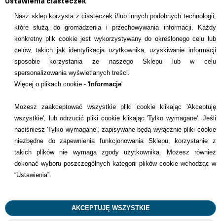
Ustawienia ciasteczek
Nasz sklep korzysta z ciasteczek i/lub innych podobnych technologii,
które służą do gromadzenia i przechowywania informacji. Każdy
konkretny plik cookie jest wykorzystywany do określonego celu lub
celów, takich jak identyfikacja użytkownika, uzyskiwanie informacji
INFORMACJE KONTAKTOWE
sposobie korzystania ze naszego Sklepu lub w celu
spersonalizowania wyświetlanych treści.
Informacje
Więcej o plikach cookie - '
Informacje
'
Formy płatności
Możesz zaakceptować wszystkie pliki cookie klikając 'Akceptuję
wszystkie', lub odrzucić pliki cookie klikając 'Tylko wymagane'. Jeśli
Dostawcy
naciśniesz 'Tylko wymagane', zapisywane będą wyłącznie pliki cookie
niezbędne do zapewnienia funkcjonowania Sklepu, korzystanie z
Kontakt
takich plików nie wymaga zgody użytkownika. Możesz również
dokonać wyboru poszczególnych kategorii plików cookie wchodząc w
+48 22 113 4446
“Ustawienia”.
kontakt@dentilove.pl
AKCEPTUJĘ WSZYSTKIE