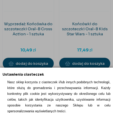
Wyprzedaż: Końcówka do
Końcówki do
szczoteczki Oral-B Cross
szczoteczki Oral-B Kids
Action - 1 sztuka
Star Wars - 1 sztuka
10,49
zł
17,49
zł
dodaj do koszyka
dodaj do koszyka
Ustawienia ciasteczek
Nasz sklep korzysta z ciasteczek i/lub innych podobnych technologii,
które służą do gromadzenia i przechowywania informacji. Każdy
konkretny plik cookie jest wykorzystywany do określonego celu lub
celów, takich jak identyfikacja użytkownika, uzyskiwanie informacji
INFORMACJE KONTAKTOWE
sposobie korzystania ze naszego Sklepu lub w celu
spersonalizowania wyświetlanych treści.