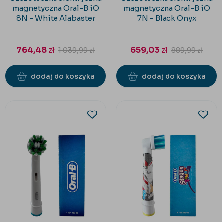
magnetyczna Oral-B iO
magnetyczna Oral-B iO
8N - White Alabaster
7N - Black Onyx
764,48
zł
659,03
zł
1 039,99
zł
889,99
zł
dodaj do koszyka
dodaj do koszyka