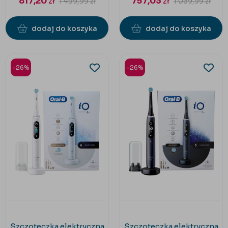
817,20
zł
757,03
zł
1 499,99
zł
1 039,99
zł
dodaj do koszyka
dodaj do koszyka
-26%
-26%
Szczoteczka elektryczna
Szczoteczka elektryczna