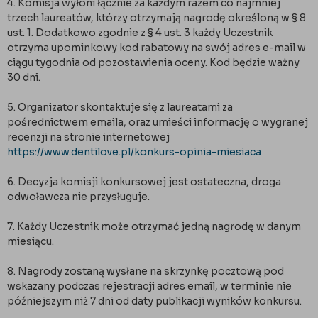
4. Komisja wyłoni łącznie za każdym razem co najmniej
trzech laureatów, którzy otrzymają nagrodę określoną w § 8
ust. 1. Dodatkowo zgodnie z § 4 ust. 3 każdy Uczestnik
otrzyma upominkowy kod rabatowy na swój adres e-mail w
ciągu tygodnia od pozostawienia oceny. Kod będzie ważny
30 dni.
5. Organizator skontaktuje się z laureatami za
pośrednictwem emaila, oraz umieści informację o wygranej
recenzji na stronie internetowej
https://www.dentilove.pl/konkurs-opinia-miesiaca
6. Decyzja komisji konkursowej jest ostateczna, droga
odwoławcza nie przysługuje.
7. Każdy Uczestnik może otrzymać jedną nagrodę w danym
miesiącu.
8. Nagrody zostaną wysłane na skrzynkę pocztową pod
wskazany podczas rejestracji adres email, w terminie nie
późniejszym niż 7 dni od daty publikacji wyników konkursu.