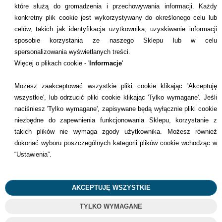
które służą do gromadzenia i przechowywania informacji. Każdy
konkretny plik cookie jest wykorzystywany do określonego celu lub
celów, takich jak identyfikacja użytkownika, uzyskiwanie informacji
INFORMACJE KONTAKTOWE
sposobie korzystania ze naszego Sklepu lub w celu
spersonalizowania wyświetlanych treści.
Informacje
Więcej o plikach cookie - '
Informacje
'
Formy płatności
Możesz zaakceptować wszystkie pliki cookie klikając 'Akceptuję
wszystkie', lub odrzucić pliki cookie klikając 'Tylko wymagane'. Jeśli
Dostawcy
naciśniesz 'Tylko wymagane', zapisywane będą wyłącznie pliki cookie
niezbędne do zapewnienia funkcjonowania Sklepu, korzystanie z
Kontakt
takich plików nie wymaga zgody użytkownika. Możesz również
dokonać wyboru poszczególnych kategorii plików cookie wchodząc w
+48 22 113 4446
“Ustawienia”.
kontakt@dentilove.pl
AKCEPTUJĘ WSZYSTKIE
TYLKO WYMAGANE
©
2023
Wszelkie Prawa Zastrzeżone