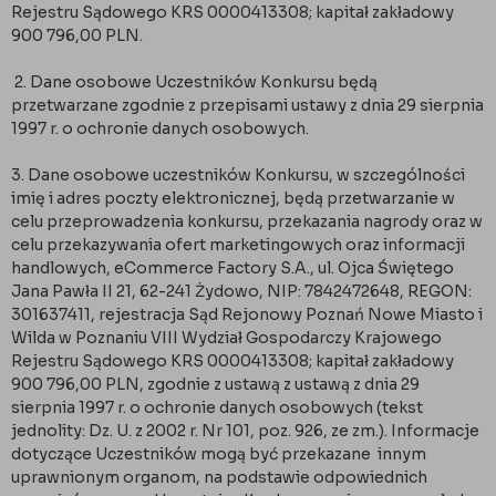
Rejestru Sądowego KRS 0000413308; kapitał zakładowy
900 796,00 PLN.
2. Dane osobowe Uczestników Konkursu będą
przetwarzane zgodnie z przepisami ustawy z dnia 29 sierpnia
1997 r. o ochronie danych osobowych.
3. Dane osobowe uczestników Konkursu, w szczególności
imię i adres poczty elektronicznej, będą przetwarzanie w
celu przeprowadzenia konkursu, przekazania nagrody oraz w
celu przekazywania ofert marketingowych oraz informacji
handlowych, eCommerce Factory S.A., ul. Ojca Świętego
Jana Pawła II 21, 62-241 Żydowo, NIP: 7842472648, REGON:
301637411, rejestracja Sąd Rejonowy Poznań Nowe Miasto i
Wilda w Poznaniu VIII Wydział Gospodarczy Krajowego
Rejestru Sądowego KRS 0000413308; kapitał zakładowy
900 796,00 PLN, zgodnie z ustawą z ustawą z dnia 29
sierpnia 1997 r. o ochronie danych osobowych (tekst
jednolity: Dz. U. z 2002 r. Nr 101, poz. 926, ze zm.). Informacje
dotyczące Uczestników mogą być przekazane innym
uprawnionym organom, na podstawie odpowiednich