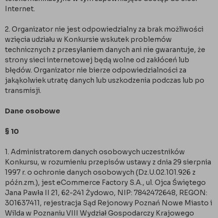
Internet.
2. Organizator nie jest odpowiedzialny za brak możliwości
wzięcia udziału w Konkursie wskutek problemów
technicznych z przesyłaniem danych ani nie gwarantuje, że
strony sieci internetowej będą wolne od zakłóceń lub
błędów. Organizator nie bierze odpowiedzialności za
jakąkolwiek utratę danych lub uszkodzenia podczas lub po
transmisji.
Dane osobowe
§ 10
1. Administratorem danych osobowych uczestników
Konkursu, w rozumieniu przepisów ustawy z dnia 29 sierpnia
1997 r. o ochronie danych osobowych (Dz.U.02.101.926 z
późn.zm.), jest eCommerce Factory S.A., ul. Ojca Świętego
Jana Pawła II 21, 62-241 Żydowo, NIP: 7842472648, REGON:
301637411, rejestracja Sąd Rejonowy Poznań Nowe Miasto i
Wilda w Poznaniu VIII Wydział Gospodarczy Krajowego