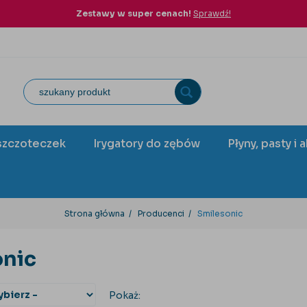
Zestawy w super cenach!
Sprawdź!
szczoteczek
Irygatory do zębów
Płyny, pasty i 
Strona główna
Producenci
Smilesonic
onic
Pokaż: