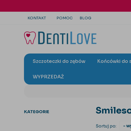
KONTAKT
POMOC
BLOG
+48 22 113 4446
kontakt@dentilove.pl
Szczoteczki do zębów
Końcówki do 
wyślij zapytanie
WYPRZEDAŻ
Smiles
KATEGORIE
Sortuj po: