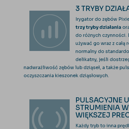
3 TRYBY DZIAŁ
Irygator do zębów Pix
trzy tryby działania
or
do różnych czynności.
używać go wraz z całą 
normalny do standardo
delikatny, jeśli dostrze
nadwrażliwość zębów lub dziąseł, a także puls
oczyszczania kieszonek dziąsłowych.
PULSACYJNE 
STRUMIENIA W
WIĘKSZEJ PRE
Każdy tryb to inna pręd