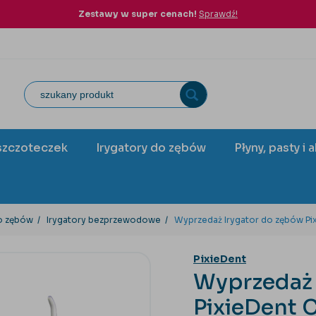
Zestawy w super cenach!
Sprawdź!
szczoteczek
Irygatory do zębów
Płyny, pasty i 
do zębów
Irygatory bezprzewodowe
Wyprzedaż Irygator do zębów Pi
PixieDent
Wyprzedaż 
PixieDent 