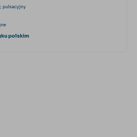
, pulsacyjny
jne
zyku polskim