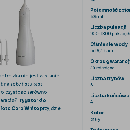
Pojemność zbio
325ml
Liczba pulsacji
900-1800 pulsacji
Ciśnienie wody
od 6,2 bara
Okres gwarancj
24 miesiące
zoteczka nie jest w stanie
Liczba trybów
 na zęby i szukasz
3
ć o czystość zarówno
Liczba końcówe
paracie?
Irygator do
4
lete Care White
przyjdzie
Kolor
biały
Tryby pracy