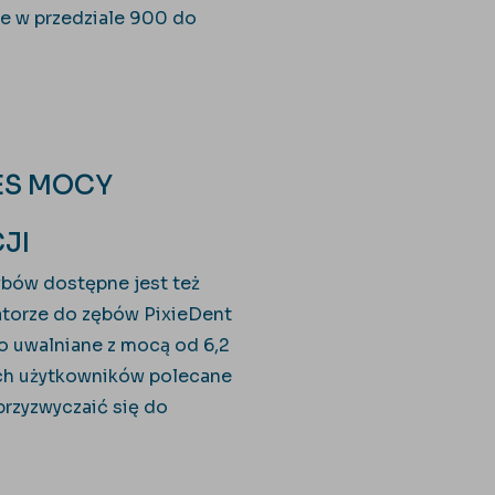
ne w przedziale 900 do
ES MOCY
JI
ybów dostępne jest też
atorze do zębów PixieDent
o uwalniane z mocą od 6,2
ych użytkowników polecane
przyzwyczaić się do