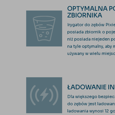
OPTYMALNA 
ZBIORNIKA
Irygator do zębów
Pixi
posiada zbiornik o poj
niż posiada niejeden p
na tyle optymalny, aby
używany w wielu miejs
ŁADOWANIE I
Dla większego bezpiecz
do zębów jest ładowany
ładowania wynosi 12 go