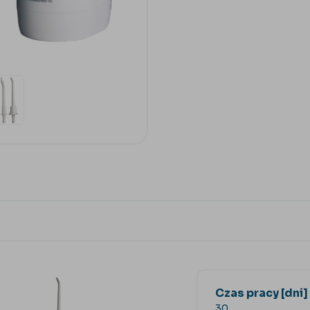
Czas pracy [dni]
30