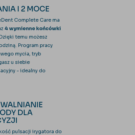
ANIA I 2 MOCE
ieDent Complete Care ma
az
4 wymienne końcówki
 Dzięki temu możesz
rodziną. Program pracy
wego mycia, tryb
gasz u siebie
acyjny - idealny do
UWALNIANIE
ODY DLA
CYZJI
kość pulsacji irygatora do