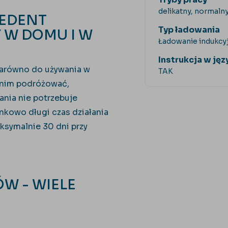
delikatny, normalny
IEDENT
Typ ładowania
 W DOMU I W
Ładowanie indukcy
Instrukcja w ję
 zarówno do używania w
TAK
 nim podróżować,
ania nie potrzebuje
unkowo długi czas działania
ksymalnie 30 dni przy
W - WIELE