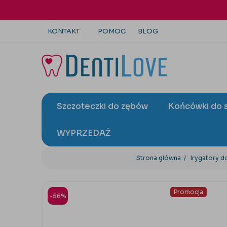
KONTAKT
POMOC
BLOG
+48 22 113 4446
kontakt@dentilove.pl
Szczoteczki do zębów
Końcówki do 
wyślij zapytanie
WYPRZEDAŻ
Strona główna
Irygatory 
Promocja
-56%