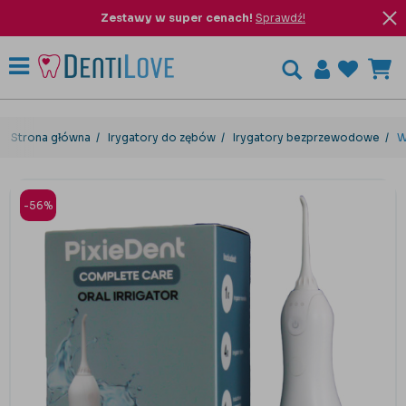
Zestawy w super cenach!
Sprawdź!
Strona główna
Irygatory do zębów
Irygatory bezprzewodowe
W
-56%