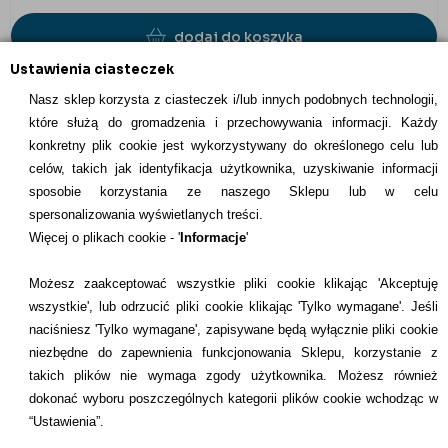
dodaj do koszyka
Ustawienia ciasteczek
Nasz sklep korzysta z ciasteczek i/lub innych podobnych technologii,
które służą do gromadzenia i przechowywania informacji. Każdy
konkretny plik cookie jest wykorzystywany do określonego celu lub
INFORMACJE KONTAKTOWE
celów, takich jak identyfikacja użytkownika, uzyskiwanie informacji
sposobie korzystania ze naszego Sklepu lub w celu
Informacje
spersonalizowania wyświetlanych treści.
Więcej o plikach cookie - '
Informacje
'
Formy płatności
Możesz zaakceptować wszystkie pliki cookie klikając 'Akceptuję
Dostawcy
wszystkie', lub odrzucić pliki cookie klikając 'Tylko wymagane'. Jeśli
naciśniesz 'Tylko wymagane', zapisywane będą wyłącznie pliki cookie
Kontakt
niezbędne do zapewnienia funkcjonowania Sklepu, korzystanie z
takich plików nie wymaga zgody użytkownika. Możesz również
+48 22 113 4446
dokonać wyboru poszczególnych kategorii plików cookie wchodząc w
kontakt@dentilove.pl
“Ustawienia”.