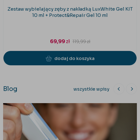
Zestaw wybielający zęby z nakładką LuxWhite Gel KIT
10 ml + Protect&Repair Gel 10 ml
69,99
zł
119,99
zł
dodaj do koszyka
Blog
wszystkie wpisy