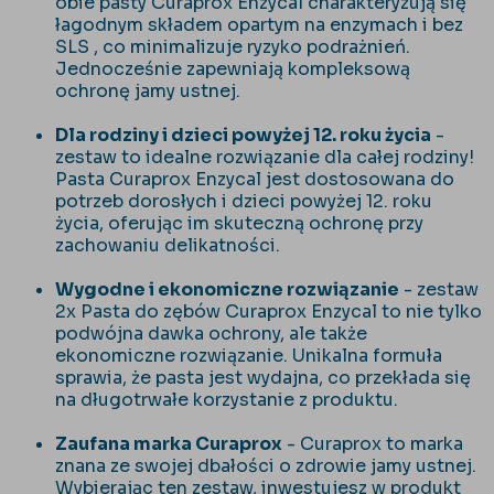
obie pasty Curaprox Enzycal charakteryzują się
łagodnym składem opartym na enzymach i bez
SLS , co minimalizuje ryzyko podrażnień.
Jednocześnie zapewniają kompleksową
ochronę jamy ustnej.
Dla rodziny i dzieci powyżej 12. roku życia
-
zestaw to idealne rozwiązanie dla całej rodziny!
Pasta Curaprox Enzycal jest dostosowana do
potrzeb dorosłych i dzieci powyżej 12. roku
życia, oferując im skuteczną ochronę przy
zachowaniu delikatności.
Wygodne i ekonomiczne rozwiązanie
- zestaw
2x Pasta do zębów Curaprox Enzycal to nie tylko
podwójna dawka ochrony, ale także
ekonomiczne rozwiązanie. Unikalna formuła
sprawia, że pasta jest wydajna, co przekłada się
na długotrwałe korzystanie z produktu.
Zaufana marka Curaprox
- Curaprox to marka
znana ze swojej dbałości o zdrowie jamy ustnej.
Wybierając ten zestaw, inwestujesz w produkt