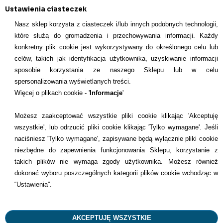
Ustawienia ciasteczek
Nasz sklep korzysta z ciasteczek i/lub innych podobnych technologii,
które służą do gromadzenia i przechowywania informacji. Każdy
konkretny plik cookie jest wykorzystywany do określonego celu lub
INFORMACJE KONTAKTOWE
celów, takich jak identyfikacja użytkownika, uzyskiwanie informacji
sposobie korzystania ze naszego Sklepu lub w celu
Informacje
spersonalizowania wyświetlanych treści.
Więcej o plikach cookie - '
Informacje
'
Formy płatności
Możesz zaakceptować wszystkie pliki cookie klikając 'Akceptuję
Dostawcy
wszystkie', lub odrzucić pliki cookie klikając 'Tylko wymagane'. Jeśli
naciśniesz 'Tylko wymagane', zapisywane będą wyłącznie pliki cookie
Kontakt
niezbędne do zapewnienia funkcjonowania Sklepu, korzystanie z
takich plików nie wymaga zgody użytkownika. Możesz również
+48 22 113 4446
dokonać wyboru poszczególnych kategorii plików cookie wchodząc w
kontakt@dentilove.pl
“Ustawienia”.
AKCEPTUJĘ WSZYSTKIE