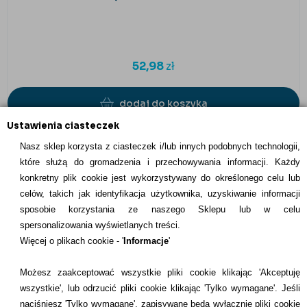
52,98
zł
dodaj do koszyka
Ustawienia ciasteczek
Nasz sklep korzysta z ciasteczek i/lub innych podobnych technologii,
które służą do gromadzenia i przechowywania informacji. Każdy
konkretny plik cookie jest wykorzystywany do określonego celu lub
INFORMACJE KONTAKTOWE
celów, takich jak identyfikacja użytkownika, uzyskiwanie informacji
sposobie korzystania ze naszego Sklepu lub w celu
Informacje
spersonalizowania wyświetlanych treści.
Więcej o plikach cookie - '
Informacje
'
Formy płatności
Możesz zaakceptować wszystkie pliki cookie klikając 'Akceptuję
Dostawcy
wszystkie', lub odrzucić pliki cookie klikając 'Tylko wymagane'. Jeśli
naciśniesz 'Tylko wymagane', zapisywane będą wyłącznie pliki cookie