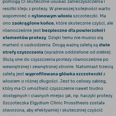
pomogą Ci skutecznie usuwać zanieczyszczenia i
resztki kleju z protezy. W pierwszej kolejności warto
wspomnieć o
nylonowym włosiu
szczoteczki. Ma
ono
zaokrąglone końce
, które skutecznie czyści, ale
równocześnie jest
bezpieczne dla powierzchni i
elementów protezy
. Dzięki temu nie musisz się
martwić o uszkodzenia. Drugą ważną zaletą są
dwie
strefy czyszczenia
(wyraźnie oddzielone od siebie).
Służą one do czyszczenia protezy równocześnie po
wewnętrznej i zewnętrznej stronie. Natomiast trzecią
zaletą jest
wyprofilowana główka szczoteczki
z
włosiem o różnej długości. Jest to celowy zabieg,
który ma Ci umożliwić czyszczenie nawet trudno
dostępnych i ciasnych miejsc jak, np. haczyki protezy.
Szczoteczka Elgydium Clinic Prossthesis została
stworzona, aby efektywniej i skuteczniej czyścić