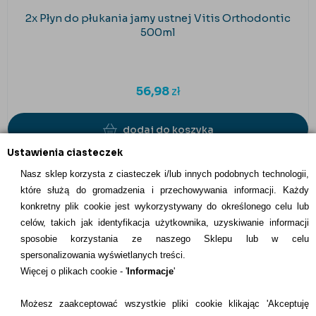
2x Płyn do płukania jamy ustnej Vitis Orthodontic
500ml
56,98
zł
dodaj do koszyka
Ustawienia ciasteczek
Nasz sklep korzysta z ciasteczek i/lub innych podobnych technologii,
które służą do gromadzenia i przechowywania informacji. Każdy
konkretny plik cookie jest wykorzystywany do określonego celu lub
INFORMACJE KONTAKTOWE
celów, takich jak identyfikacja użytkownika, uzyskiwanie informacji
sposobie korzystania ze naszego Sklepu lub w celu
Informacje
spersonalizowania wyświetlanych treści.
Więcej o plikach cookie - '
Informacje
'
Formy płatności
Możesz zaakceptować wszystkie pliki cookie klikając 'Akceptuję
Dostawcy