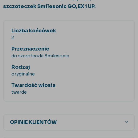
szczoteczek Smilesonic GO, EX i UP.
Liczba końcówek
2
Przeznaczenie
do szczoteczki Smilesonic
Rodzaj
oryginalne
Twardość włosia
twarde
OPINIE KLIENTÓW