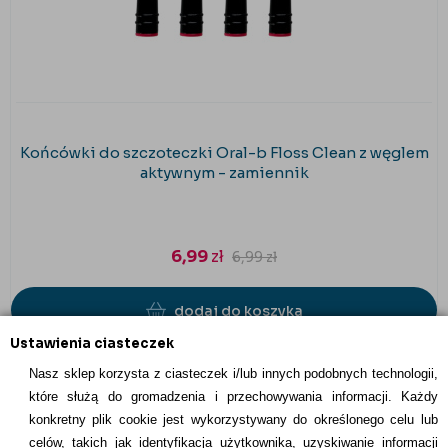
Końcówki do szczoteczki Oral-b Floss Clean z węglem
aktywnym - zamiennik
6,99
zł
6,99
zł
dodaj do koszyka
Ustawienia ciasteczek
Nasz sklep korzysta z ciasteczek i/lub innych podobnych technologii,
które służą do gromadzenia i przechowywania informacji. Każdy
konkretny plik cookie jest wykorzystywany do określonego celu lub
INFORMACJE KONTAKTOWE
celów, takich jak identyfikacja użytkownika, uzyskiwanie informacji