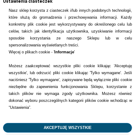
Ustawienia ciasteczek
Nasz sklep korzysta z ciasteczek i/lub innych podobnych technologii,
które służą do gromadzenia i przechowywania informacji. Każdy
konkretny plik cookie jest wykorzystywany do określonego celu lub
INFORMACJE KONTAKTOWE
celów, takich jak identyfikacja użytkownika, uzyskiwanie informacji
sposobie korzystania ze naszego Sklepu lub w celu
Informacje
spersonalizowania wyświetlanych treści.
Więcej o plikach cookie - '
Informacje
'
Formy płatności
Możesz zaakceptować wszystkie pliki cookie klikając 'Akceptuję
Dostawcy
wszystkie', lub odrzucić pliki cookie klikając 'Tylko wymagane'. Jeśli
naciśniesz 'Tylko wymagane', zapisywane będą wyłącznie pliki cookie
Kontakt
niezbędne do zapewnienia funkcjonowania Sklepu, korzystanie z
takich plików nie wymaga zgody użytkownika. Możesz również
+48 22 113 4446
dokonać wyboru poszczególnych kategorii plików cookie wchodząc w
kontakt@dentilove.pl
“Ustawienia”.
AKCEPTUJĘ WSZYSTKIE