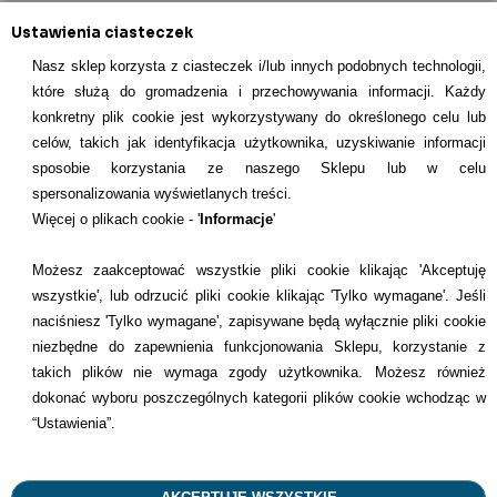
Ustawienia ciasteczek
Nasz sklep korzysta z ciasteczek i/lub innych podobnych technologii,
które służą do gromadzenia i przechowywania informacji. Każdy
konkretny plik cookie jest wykorzystywany do określonego celu lub
INFORMACJE KONTAKTOWE
celów, takich jak identyfikacja użytkownika, uzyskiwanie informacji
sposobie korzystania ze naszego Sklepu lub w celu
Informacje
spersonalizowania wyświetlanych treści.
Więcej o plikach cookie - '
Informacje
'
Formy płatności
Możesz zaakceptować wszystkie pliki cookie klikając 'Akceptuję
Dostawcy
wszystkie', lub odrzucić pliki cookie klikając 'Tylko wymagane'. Jeśli
naciśniesz 'Tylko wymagane', zapisywane będą wyłącznie pliki cookie
Kontakt
niezbędne do zapewnienia funkcjonowania Sklepu, korzystanie z
takich plików nie wymaga zgody użytkownika. Możesz również
+48 22 113 4446
dokonać wyboru poszczególnych kategorii plików cookie wchodząc w
kontakt@dentilove.pl
“Ustawienia”.