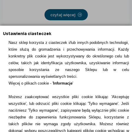
czytaj więcej
Ustawienia ciasteczek
Nasz sklep korzysta z ciasteczek i/lub innych podobnych technologii,
które służą do gromadzenia i przechowywania informacji. Każdy
konkretny plik cookie jest wykorzystywany do określonego celu lub
INFORMACJE KONTAKTOWE
celów, takich jak identyfikacja użytkownika, uzyskiwanie informacji
sposobie korzystania ze naszego Sklepu lub w celu
Informacje
spersonalizowania wyświetlanych treści.
Więcej o plikach cookie - '
Informacje
'
Formy płatności
Możesz zaakceptować wszystkie pliki cookie klikając 'Akceptuję
Dostawcy
wszystkie', lub odrzucić pliki cookie klikając 'Tylko wymagane'. Jeśli
naciśniesz 'Tylko wymagane', zapisywane będą wyłącznie pliki cookie
Kontakt
niezbędne do zapewnienia funkcjonowania Sklepu, korzystanie z
takich plików nie wymaga zgody użytkownika. Możesz również
+48 22 113 4446
dokonać wyboru poszczególnych kategorii plików cookie wchodząc w