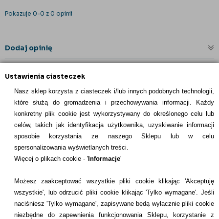
Pokazuje 0-0 z 0 opinii
Dodaj opinię
Ustawienia ciasteczek
Nasz sklep korzysta z ciasteczek i/lub innych podobnych technologii,
które służą do gromadzenia i przechowywania informacji. Każdy
konkretny plik cookie jest wykorzystywany do określonego celu lub
celów, takich jak identyfikacja użytkownika, uzyskiwanie informacji
INFORMACJE KONTAKTOWE
sposobie korzystania ze naszego Sklepu lub w celu
spersonalizowania wyświetlanych treści.
Informacje
Więcej o plikach cookie - '
Informacje
'
Formy płatności
Możesz zaakceptować wszystkie pliki cookie klikając 'Akceptuję
wszystkie', lub odrzucić pliki cookie klikając 'Tylko wymagane'. Jeśli
Dostawcy
naciśniesz 'Tylko wymagane', zapisywane będą wyłącznie pliki cookie
niezbędne do zapewnienia funkcjonowania Sklepu, korzystanie z