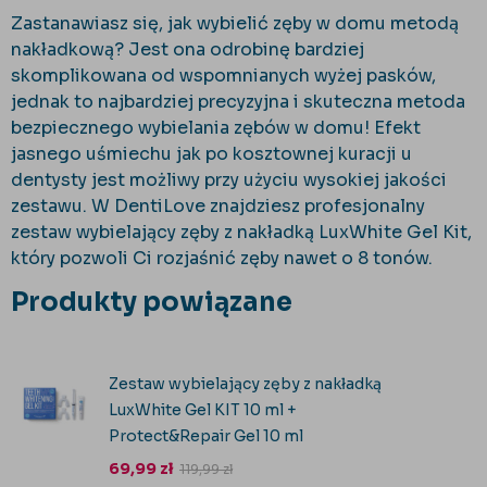
Zastanawiasz się, jak wybielić zęby w domu metodą
nakładkową? Jest ona odrobinę bardziej
skomplikowana od wspomnianych wyżej pasków,
jednak to najbardziej precyzyjna i skuteczna metoda
bezpiecznego wybielania zębów w domu! Efekt
jasnego uśmiechu jak po kosztownej kuracji u
dentysty jest możliwy przy użyciu wysokiej jakości
zestawu. W DentiLove znajdziesz profesjonalny
zestaw wybielający zęby z nakładką LuxWhite Gel Kit,
który pozwoli Ci rozjaśnić zęby nawet o 8 tonów.
Produkty powiązane
Zestaw wybielający zęby z nakładką
LuxWhite Gel KIT 10 ml +
Protect&Repair Gel 10 ml
69,99
zł
119,99
zł