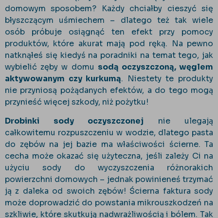
domowym sposobem? Każdy chciałby cieszyć się
błyszczącym uśmiechem – dlatego też tak wiele
osób próbuje osiągnąć ten efekt przy pomocy
produktów, które akurat mają pod ręką. Na pewno
natknąłeś się kiedyś na poradniki na temat tego, jak
wybielić zęby w domu
sodą oczyszczoną, węglem
aktywowanym czy kurkumą
. Niestety te produkty
nie przyniosą pożądanych efektów, a do tego mogą
przynieść więcej szkody, niż pożytku!
Drobinki sody oczyszczonej
nie ulegają
całkowitemu rozpuszczeniu w wodzie, dlatego pasta
do zębów na jej bazie ma właściwości ścierne. Ta
cecha może okazać się użyteczna, jeśli zależy Ci na
użyciu sody do wyczyszczenia różnorakich
powierzchni domowych – jednak powinieneś trzymać
ją z daleka od swoich zębów! Ścierna faktura sody
może doprowadzić do powstania mikrouszkodzeń na
szkliwie, które skutkują nadwrażliwością i bólem. Tak