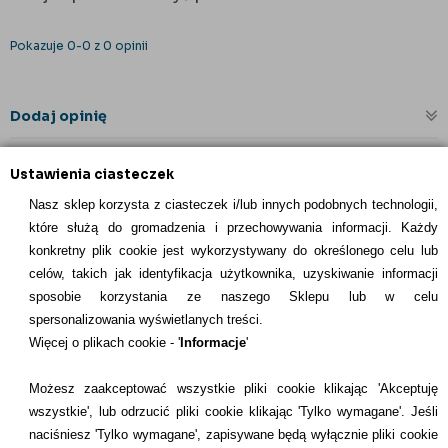
Pokazuje 0-0 z 0 opinii
Dodaj opinię
Ustawienia ciasteczek
Nasz sklep korzysta z ciasteczek i/lub innych podobnych technologii,
które służą do gromadzenia i przechowywania informacji. Każdy
konkretny plik cookie jest wykorzystywany do określonego celu lub
celów, takich jak identyfikacja użytkownika, uzyskiwanie informacji
INFORMACJE KONTAKTOWE
sposobie korzystania ze naszego Sklepu lub w celu
spersonalizowania wyświetlanych treści.
Informacje
Więcej o plikach cookie - '
Informacje
'
Formy płatności
Możesz zaakceptować wszystkie pliki cookie klikając 'Akceptuję
wszystkie', lub odrzucić pliki cookie klikając 'Tylko wymagane'. Jeśli
Dostawcy
naciśniesz 'Tylko wymagane', zapisywane będą wyłącznie pliki cookie