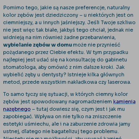
Pomimo tego, jakie są nasze preferencje, naturalny
kolor zębów jest dziedziczony – u niektórych jest on
ciemniejszy, a u innych jaśniejszy. Jeśli Twoje szkliwo
nie jest więc tak białe, jakbyś tego chciał, jednak nie
widnieją na nim również żadne przebarwienia,
wybielanie zębów w domu
może nie przynieść
pożądanego przez Ciebie efektu. W tym przypadku
najlepiej jest udać się na konsultację do gabinetu
stomatologa, aby omówić z nim dalsze kroki. Jak
wybielić zęby u dentysty? Istnieje kilka głównych
metod, przede wszystkim nakładkowa czy laserowa.
To samo tyczy się sytuacji, w których ciemny kolor
zębów jest spowodowany nagromadzeniem
kamienia
nazębnego
– tutaj dowiesz się, czym jest i jak mu
zapobiegać. Wpływa on nie tylko na zniszczenie
estetyki uśmiechu, ale i na zaburzenie zdrowia jamy
ustnej, dlatego nie bagatelizuj tego problemu.
Niestety nie ma możliwości, aby usunąć kamień