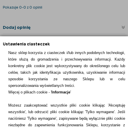
Pokazuje 0-0 z 0 opinii
Dodaj opinię
Ustawienia ciasteczek
Nasz sklep korzysta z ciasteczek i/lub innych podobnych technologii,
które służą do gromadzenia i przechowywania informacji. Każdy
konkretny plik cookie jest wykorzystywany do określonego celu lub
celów, takich jak identyfikacja użytkownika, uzyskiwanie informacji
INFORMACJE KONTAKTOWE
sposobie korzystania ze naszego Sklepu lub w celu
spersonalizowania wyświetlanych treści.
Informacje
Więcej o plikach cookie - '
Informacje
'
Formy płatności
Możesz zaakceptować wszystkie pliki cookie klikając 'Akceptuję
wszystkie', lub odrzucić pliki cookie klikając 'Tylko wymagane'. Jeśli
Dostawcy
naciśniesz 'Tylko wymagane', zapisywane będą wyłącznie pliki cookie
niezbędne do zapewnienia funkcjonowania Sklepu, korzystanie z