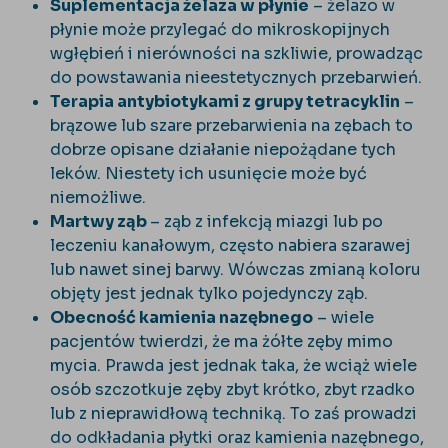
Suplementacja żelaza w płynie
– żelazo w
płynie może przylegać do mikroskopijnych
wgłębień i nierówności na szkliwie, prowadząc
do powstawania nieestetycznych przebarwień.
Terapia antybiotykami z grupy tetracyklin
–
brązowe lub szare przebarwienia na zębach to
dobrze opisane działanie niepożądane tych
leków. Niestety ich usunięcie może być
niemożliwe.
Martwy ząb
– ząb z infekcją miazgi lub po
leczeniu kanałowym, często nabiera szarawej
lub nawet sinej barwy. Wówczas zmianą koloru
objęty jest jednak tylko pojedynczy ząb.
Obecność kamienia nazębnego
– wiele
pacjentów twierdzi, że ma żółte zęby mimo
mycia. Prawda jest jednak taka, że wciąż wiele
osób szczotkuje zęby zbyt krótko, zbyt rzadko
lub z nieprawidłową techniką. To zaś prowadzi
do odkładania płytki oraz kamienia nazębnego,