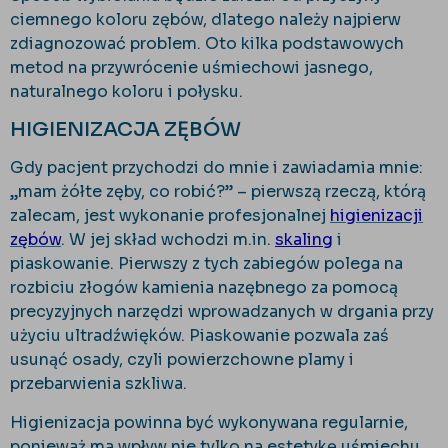
ciemnego koloru zębów, dlatego należy najpierw
zdiagnozować problem. Oto kilka podstawowych
metod na przywrócenie uśmiechowi jasnego,
naturalnego koloru i połysku.
HIGIENIZACJA ZĘBÓW
Gdy pacjent przychodzi do mnie i zawiadamia mnie:
„mam żółte zęby, co robić?” – pierwszą rzeczą, którą
zalecam, jest wykonanie profesjonalnej
higienizacji
zębów
. W jej skład wchodzi m.in.
skaling
i
piaskowanie. Pierwszy z tych zabiegów polega na
rozbiciu złogów kamienia nazębnego za pomocą
precyzyjnych narzędzi wprowadzanych w drgania przy
użyciu ultradźwięków. Piaskowanie pozwala zaś
usunąć osady, czyli powierzchowne plamy i
przebarwienia szkliwa.
Higienizacja powinna być wykonywana regularnie,
ponieważ ma wpływ nie tylko na estetykę uśmiechu,