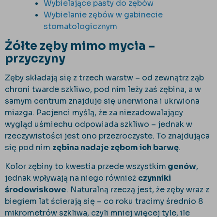
Wybielające pasty do zębów
Wybielanie zębów w gabinecie
stomatologicznym
Żółte zęby mimo mycia –
przyczyny
Zęby składają się z trzech warstw – od zewnątrz ząb
chroni twarde szkliwo, pod nim leży zaś zębina, a w
samym centrum znajduje się unerwiona i ukrwiona
miazga. Pacjenci myślą, że za niezadowalający
wygląd uśmiechu odpowiada szkliwo – jednak w
rzeczywistości jest ono przezroczyste. To znajdująca
się pod nim
zębina nadaje zębom ich barwę
.
Kolor zębiny to kwestia przede wszystkim
genów
,
jednak wpływają na niego również
czynniki
środowiskowe
. Naturalną rzeczą jest, że zęby wraz z
biegiem lat ścierają się – co roku tracimy średnio 8
mikrometrów szkliwa, czyli mniej więcej tyle, ile