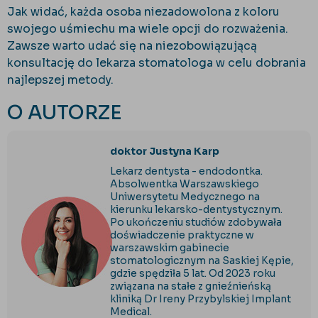
Jak widać, każda osoba niezadowolona z koloru
swojego uśmiechu ma wiele opcji do rozważenia.
Zawsze warto udać się na niezobowiązującą
konsultację do lekarza stomatologa w celu dobrania
najlepszej metody.
O AUTORZE
doktor Justyna Karp
Lekarz dentysta - endodontka.
Absolwentka Warszawskiego
Uniwersytetu Medycznego na
kierunku lekarsko-dentystycznym.
Po ukończeniu studiów zdobywała
doświadczenie praktyczne w
warszawskim gabinecie
stomatologicznym na Saskiej Kępie,
gdzie spędziła 5 lat. Od 2023 roku
związana na stałe z gnieźnieńską
kliniką Dr Ireny Przybylskiej Implant
Medical.