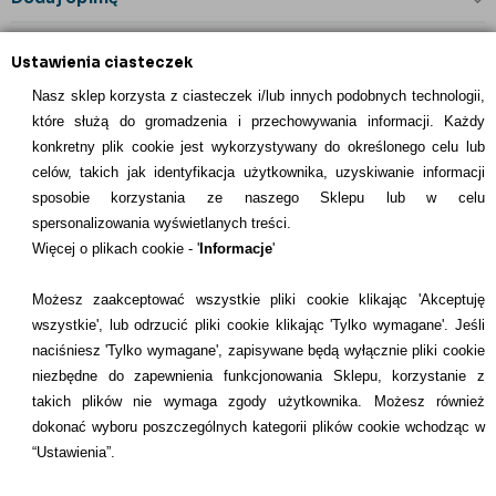
Ustawienia ciasteczek
Nasz sklep korzysta z ciasteczek i/lub innych podobnych technologii,
które służą do gromadzenia i przechowywania informacji. Każdy
konkretny plik cookie jest wykorzystywany do określonego celu lub
celów, takich jak identyfikacja użytkownika, uzyskiwanie informacji
INFORMACJE KONTAKTOWE
sposobie korzystania ze naszego Sklepu lub w celu
spersonalizowania wyświetlanych treści.
Informacje
Więcej o plikach cookie - '
Informacje
'
Formy płatności
Możesz zaakceptować wszystkie pliki cookie klikając 'Akceptuję
wszystkie', lub odrzucić pliki cookie klikając 'Tylko wymagane'. Jeśli
Dostawcy
naciśniesz 'Tylko wymagane', zapisywane będą wyłącznie pliki cookie
niezbędne do zapewnienia funkcjonowania Sklepu, korzystanie z
Kontakt
takich plików nie wymaga zgody użytkownika. Możesz również
dokonać wyboru poszczególnych kategorii plików cookie wchodząc w
+48 22 113 4446
“Ustawienia”.
kontakt@dentilove.pl