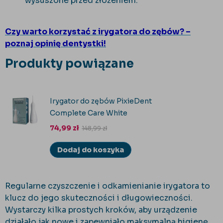
wysuszone przed złożeniem.
Czy warto korzystać z irygatora do zębów? –
poznaj opinię dentystki!
Produkty powiązane
Irygator do zębów PixieDent
Complete Care White
74,99
zł
148,99
zł
Dodaj do koszyka
Regularne czyszczenie i odkamienianie irygatora to
klucz do jego skuteczności i długowieczności.
Wystarczy kilka prostych kroków, aby urządzenie
działało jak nowe i zapewniało maksymalną higienę