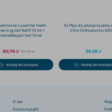
ełnienie Luxwhite Teeth
2x Płyn do płukania jamy 
ening Gel Refill 10 ml +
Vitis Orthodontic 50
otect&Repair Gel 10 ml
60,76
zł
56,98
zł
89,99
zł
dodaj do koszyka
dodaj do koszyk
O nas
Reg
Koszty wysyłki
Poli