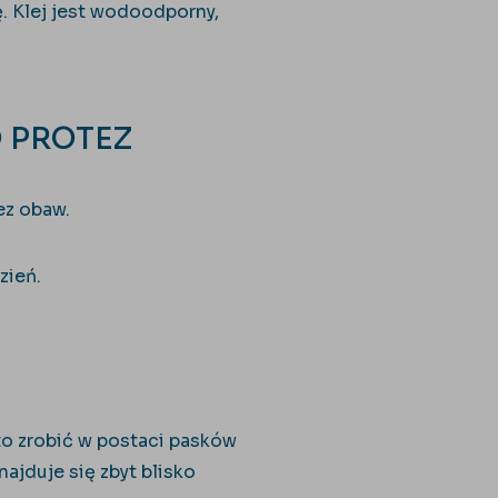
ę. Klej jest wodoodporny,
O PROTEZ
ez obaw.
dzień.
 to zrobić w postaci pasków
znajduje się zbyt blisko