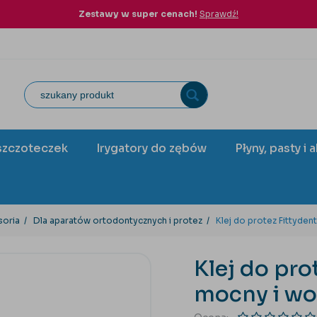
Zestawy w super cenach!
Sprawdź!
szczoteczek
Irygatory do zębów
Płyny, pasty i 
soria
Dla aparatów ortodontycznych i protez
Klej do protez Fittyde
Klej do pro
mocny i w