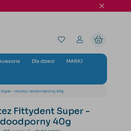
akcesoria
Dla dzieci
MARKI
nt Super - mocny i wodoodporny 40g
tez Fittydent Super -
odoodporny 40g