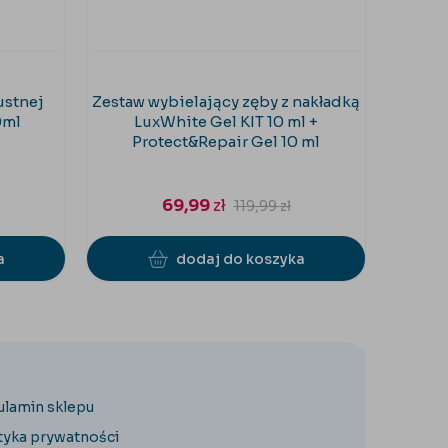
ustnej
Zestaw wybielający zęby z nakładką
2x Pł
0ml
LuxWhite Gel KIT 10 ml +
V
Protect&Repair Gel 10 ml
69,99
zł
119,99
zł
a
dodaj do koszyka
ulamin sklepu
tyka prywatności