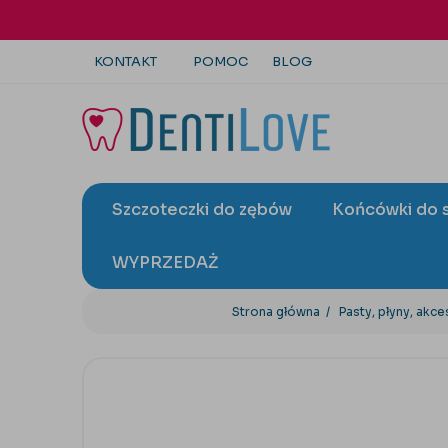
KONTAKT
POMOC
BLOG
+48 22 113 4446
kontakt@dentilove.pl
Szczoteczki do zębów
Końcówki do 
wyślij zapytanie
WYPRZEDAŻ
Strona główna
Pasty, płyny, akce