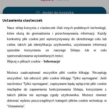
dodaj do koszyka
Ustawienia ciasteczek
Nasz sklep korzysta z ciasteczek i/lub innych podobnych technologii,
które służą do gromadzenia i przechowywania informacji. Każdy
konkretny plik cookie jest wykorzystywany do określonego celu lub
INFORMACJE KONTAKTOWE
celów, takich jak identyfikacja użytkownika, uzyskiwanie informacji
sposobie korzystania ze naszego Sklepu lub w celu
Informacje
spersonalizowania wyświetlanych treści.
Więcej o plikach cookie - '
Informacje
'
Formy płatności
Możesz zaakceptować wszystkie pliki cookie klikając 'Akceptuję
Dostawcy
wszystkie', lub odrzucić pliki cookie klikając 'Tylko wymagane'. Jeśli
naciśniesz 'Tylko wymagane', zapisywane będą wyłącznie pliki cookie
Kontakt
niezbędne do zapewnienia funkcjonowania Sklepu, korzystanie z
takich plików nie wymaga zgody użytkownika. Możesz również
+48 22 113 4446
dokonać wyboru poszczególnych kategorii plików cookie wchodząc w
kontakt@dentilove.pl
“Ustawienia”.