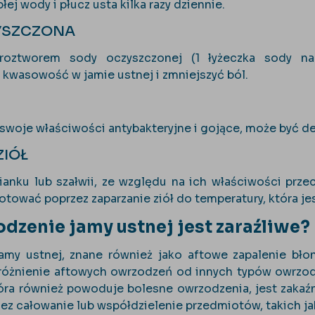
łej wody i płucz usta kilka razy dziennie.
YSZCZONA
 roztworem sody oczyszczonej (1 łyżeczka sody n
 kwasowość w jamie ustnej i zmniejszyć ból.
swoje właściwości antybakteryjne i gojące, może być de
ZIÓŁ
ianku lub szałwii, ze względu na ich właściwości prz
otować poprzez zaparzanie ziół do temperatury, która jes
dzenie jamy ustnej jest zaraźliwe?
amy ustnej, znane również jako aftowe zapalenie błon
zróżnienie aftowych owrzodzeń od innych typów owrzod
tóra również powoduje bolesne owrzodzenia, jest zakaź
rzez całowanie lub współdzielenie przedmiotów, takich j