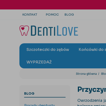
KONTAKT
POMOC
BLOG
+48 22 113 4446
kontakt@dentilove.pl
Szczoteczki do zębów
Końcówki do 
wyślij zapytanie
WYPRZEDAŻ
Strona główna
Bl
Przyczy
BLOG
Owrzodzenia j
Porady dentysty