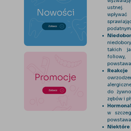
wyzwalaj
ustnej.
wpływać
sprawiaj
podatnym 
Niedob
niedobory
takich j
foliowy
powstawa
Reakcj
owrzodze
alergiczn
do żywno
zębów i pł
Hormonal
w szczeg
powstawa
Niektóre