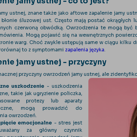
ie jamy ustnej - co to jest?
my ustnej, znane także jako aftowe zapalenie jamy ustn
 błonie śluzowej ust. Często mają postać okrągłych l
onych czerwoną obwódką. Owrzodzenia te mogą być ba
 mówienia. Mogą pojawić się na wewnętrznych powierzch
ronie warg. Choć zwykle ustępują same w ciągu kilku 
Porównaj to z symptomami
zapalenia języka
.
ie jamy ustnej - przyczyny
acznej przyczyny owrzodzeń jamy ustnej, ale zidentyfi
zne uszkodzenie
- uszkodzenia
ne, takie jak ugryzienie policzka,
asowane protezy lub aparaty
tyczne, mogą prowadzić do
nia owrzodzeń.
apięcie emocjonalne
- stres jest
uważany za główny czynnik