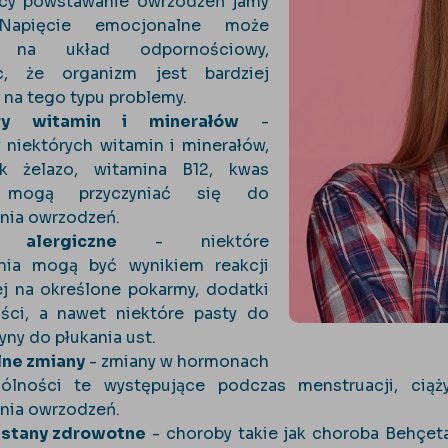
ący powstawanie owrzodzeń jamy
 Napięcie emocjonalne może
 na układ odpornościowy,
ąc, że organizm jest bardziej
na tego typu problemy.
ory witamin i minerałów
-
 niektórych witamin i minerałów,
ak żelazo, witamina B12, kwas
, mogą przyczyniać się do
nia owrzodzeń.
e alergiczne
- niektóre
nia mogą być wynikiem reakcji
ej na określone pokarmy, dodatki
ści, a nawet niektóre pasty do
yny do płukania ust.
ne zmiany
- zmiany w hormonach
ólności te występujące podczas menstruacji, ciąż
nia owrzodzeń.
 stany zdrowotne
- choroby takie jak choroba Behçeta