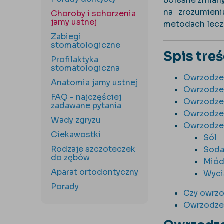
bolesne zmiany
na zrozumien
Choroby i schorzenia
jamy ustnej
metodach lecz
Zabiegi
stomatologiczne
Spis treś
Profilaktyka
stomatologiczna
Owrzodzen
Anatomia jamy ustnej
Owrzodzen
FAQ - najczęściej
Owrzodzen
zadawane pytania
Owrzodzen
Wady zgryzu
Owrzodze
Ciekawostki
Sól
Rodzaje szczoteczek
Soda
do zębów
Mió
Aparat ortodontyczny
Wycią
Porady
Czy owrzo
Owrzodzen