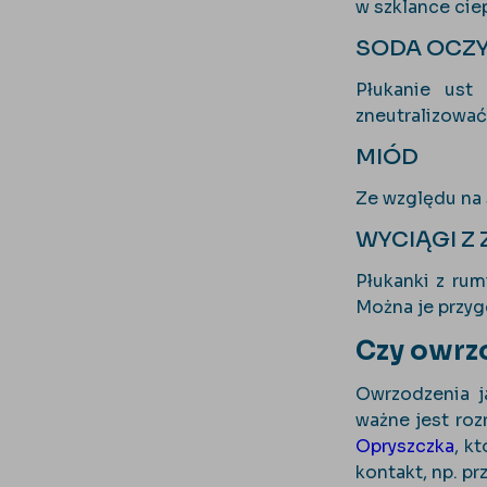
w szklance ciep
SODA OCZ
Płukanie ust
zneutralizować
MIÓD
Ze względu na 
WYCIĄGI Z 
Płukanki z rum
Można je przyg
Czy owrzo
Owrzodzenia j
ważne jest ro
Opryszczka
, k
kontakt, np. p