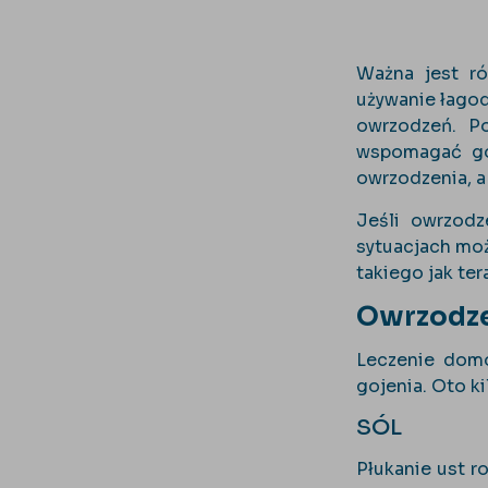
Ważna jest ró
używanie łago
owrzodzeń. Po
wspomagać goj
owrzodzenia, a
Jeśli owrzodz
sytuacjach moż
takiego jak ter
Owrzodze
Leczenie domo
gojenia. Oto 
SÓL
Płukanie ust r