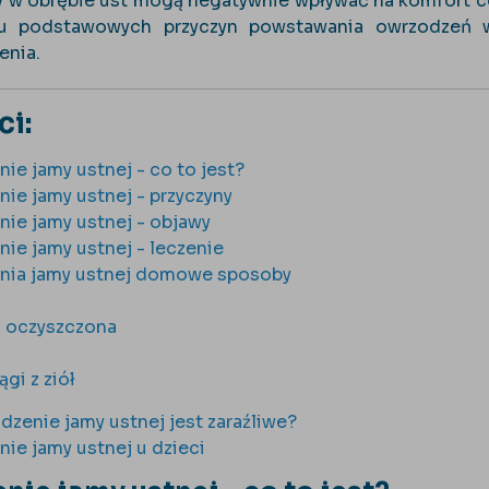
 w obrębie ust mogą negatywnie wpływać na komfort co
iu podstawowych przyczyn powstawania owrzodzeń w
enia.
ci:
ie jamy ustnej - co to jest?
ie jamy ustnej - przyczyny
ie jamy ustnej - objawy
ie jamy ustnej - leczenie
nia jamy ustnej domowe sposoby
 oczyszczona
d
gi z ziół
dzenie jamy ustnej jest zaraźliwe?
ie jamy ustnej u dzieci