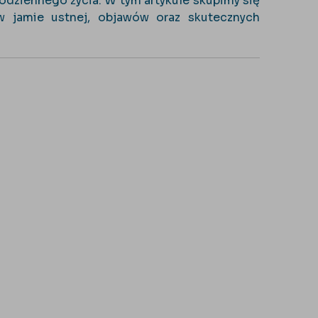
dziennego życia. W tym artykule skupimy się
 jamie ustnej, objawów oraz skutecznych