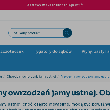
Zestawy w super cenach!
Sprawdź!
szczoteczek
Irygatory do zębów
Płyny, pasty i 
og
Choroby i schorzenia jamy ustnej
Przyczyny owrzodzeń jamy ustnej.
ny owrzodzeń jamy ustnej. Obj
amy ustnej, choć często niewielkie, mogą być poważny