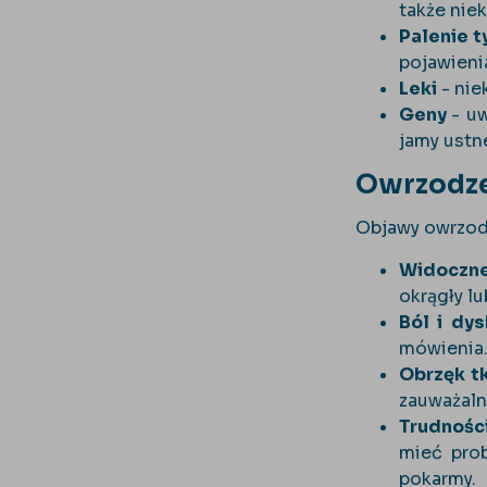
także nie
Palenie t
pojawieni
Leki
- nie
Geny
- u
jamy ustne
Owrzodze
Objawy owrzodz
Widoczne
okrągły l
Ból i dy
mówienia. 
Obrzęk t
zauważalne
Trudności
mieć prob
pokarmy.