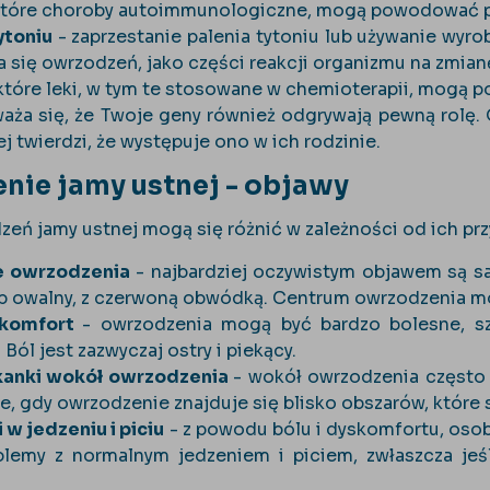
które choroby autoimmunologiczne, mogą powodować p
ytoniu
- zaprzestanie palenia tytoniu lub używanie wy
a się owrzodzeń, jako części reakcji organizmu na zmian
które leki, w tym te stosowane w chemioterapii, mogą 
waża się, że Twoje geny również odgrywają pewną rolę
j twierdzi, że występuje ono w ich rodzinie.
nie jamy ustnej - objawy
eń jamy ustnej mogą się różnić w zależności od ich przy
 owrzodzenia
- najbardziej oczywistym objawem są s
ub owalny, z czerwoną obwódką. Centrum owrzodzenia może
skomfort
- owrzodzenia mogą być bardzo bolesne, sz
Ból jest zazwyczaj ostry i piekący.
kanki wokół owrzodzenia
- wokół owrzodzenia często 
, gdy owrzodzenie znajduje się blisko obszarów, które s
 w jedzeniu i piciu
- z powodu bólu i dyskomfortu, oso
lemy z normalnym jedzeniem i piciem, zwłaszcza jeś