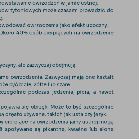
owstawanie owrzodzeń w jamie ustnej.
robów tytoniowych może czasami prowadzić do
ę.
powodować owrzodzenia jako efekt uboczny.
. Około 40% osób cierpiących na owrzodzenie
czyny, ale zazwyczaj obejmują:
ame owrzodzenia. Zazwyczaj mają one kształt
 być białe, żółte lub szare.
czególnie podczas jedzenia, picia, a nawet
pojawia się obrzęk. Może to być szczególnie
ą często używane, takich jak usta czy język.
by cierpiące na owrzodzenia jamy ustnej mogą
li spożywane są pikantne, kwaśne lub słone