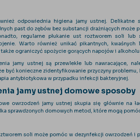
wnież odpowiednia higiena jamy ustnej. Delikatne 
dnych past do zębów bez substancji drażniących może 
nadto, regularne płukanie ust roztworem soli lub 
enie. Warto również unikać pikantnych, kwaśnych 
 także ograniczyć spożycie gorących napojów i alkoholu
enia jamy ustnej są przewlekłe lub nawracające, na
e być konieczne zidentyfikowanie przyczyny problemu,
apia antybiotykowa w przypadku infekcji bakteryjnej.
nia jamy ustnej domowe sposoby
we owrzodzeń jamy ustnej skupia się głównie na ła
kilka sprawdzonych domowych metod, które mogą pomó
oztworem soli może pomóc w dezynfekcji owrzodzeń i prz