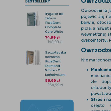
Owrzodzen
BESTSELLERY
Owrzodzenia ja
Irygator do
pojawić się na
zębów
barwie, otocz
PixieDent
Complete
picia, a nawet
Care White
wewnętrznej st
74,99
zł
dyskomfortu. 
148,99
zł
Owrzodzen
Szczoteczka
soniczna
Nie ma jednozn
PixieDent
Diamond
Mechanic
White z 2
końcówkami
mechanicz
86,99
zł
źle dop
254,99
zł
ortodon
powstawa
Stres i n
często 