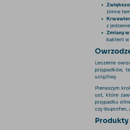
Zwiększo
zimne tem
Krwawien
z jedzeni
Zmiany w 
bakterii w
Owrzodzen
Leczenie owrz
przypadków, t
uciążliwy.
Pierwszym kro
ust, które zaw
przypadku sil
czy ibuprofen,
Produkty