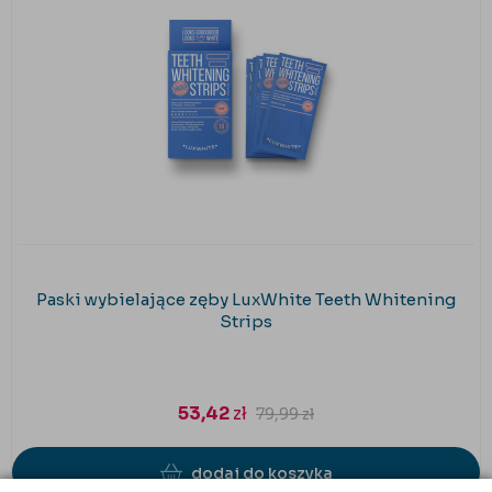
Paski wybielające zęby LuxWhite Teeth Whitening
Strips
53,42
zł
79,99
zł
dodaj do koszyka