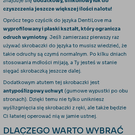
znajduje się
dodatkowy, silikonowy łuk do
czyszczenia jeszcze większej ilości nalotu!
Oprócz tego czyścik do języka DentiLove ma
wyprofilowany i płaski kształt, który ogranicza
odruch wymiotny
. Jeśli zamierzasz pierwszy raz
używać skrobaczki do języka to musisz wiedzieć, że
takie odruchy są czymś normalnym. Po kilku dniach
stosowania mdłości mijają, a Ty jesteś w stanie
sięgać skrobaczką jeszcze dalej.
Dodatkowym atutem tej skrobaczki jest
antypoślizgowy uchwyt
(gumowe wypustki po obu
stronach). Dzięki temu nie tylko unikniesz
wyślizgnięcia się skrobaczki z ręki, ale także będzie
Ci łatwiej operować nią w jamie ustnej.
DLACZEGO WARTO WYBRAĆ