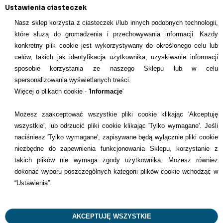
Ustawienia ciasteczek
Nasz sklep korzysta z ciasteczek i/lub innych podobnych technologii,
które służą do gromadzenia i przechowywania informacji. Każdy
konkretny plik cookie jest wykorzystywany do określonego celu lub
INFORMACJE KONTAKTOWE
celów, takich jak identyfikacja użytkownika, uzyskiwanie informacji
sposobie korzystania ze naszego Sklepu lub w celu
Informacje
spersonalizowania wyświetlanych treści.
Więcej o plikach cookie - '
Informacje
'
Formy płatności
Możesz zaakceptować wszystkie pliki cookie klikając 'Akceptuję
Dostawcy
wszystkie', lub odrzucić pliki cookie klikając 'Tylko wymagane'. Jeśli
naciśniesz 'Tylko wymagane', zapisywane będą wyłącznie pliki cookie
Kontakt
niezbędne do zapewnienia funkcjonowania Sklepu, korzystanie z
takich plików nie wymaga zgody użytkownika. Możesz również
+48 22 113 4446
dokonać wyboru poszczególnych kategorii plików cookie wchodząc w
kontakt@dentilove.pl
“Ustawienia”.
AKCEPTUJĘ WSZYSTKIE