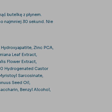
nąć butelkę z płynem.
 co najmniej 30 sekund. Nie
, Hydroxyapatite, Zinc PCA,
iana Leaf Extract,
lis Flower Extract,
-40 Hydrogenated Castor
Myristoyl Sarcosinate,
nnuus Seed Oil,
ccharin, Benzyl Alcohol,