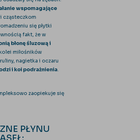
ałanie wspomagające
 i cząsteczkom
romadzeniu się płytki
wnością fakt, że w
onią błonę śluzową i
 kolei miłośników
uliny, nagietka i oczaru
odzi i koi podrażnienia
.
kompleksowo zaopiekuje się
ZNE PŁYNU
ĄSEŁ: