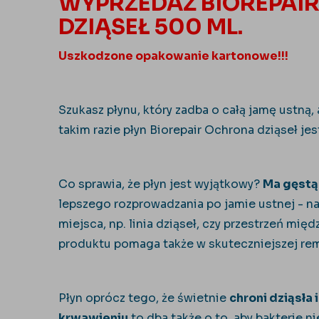
WYPRZEDAŻ BIOREPAI
DZIĄSEŁ 500 ML.
Uszkodzone opakowanie kartonowe!!!
Szukasz płynu, który zadba o całą jamę ustną,
takim razie płyn Biorepair Ochrona dziąseł jes
Co sprawia, że płyn jest wyjątkowy?
Ma
gęstą
lepszego rozprowadzania po jamie ustnej - 
miejsca, np. linia dziąseł, czy przestrzeń m
produktu pomaga także w skuteczniejszej remi
Płyn oprócz tego, że świetnie
chroni dziąsła 
krwawieniu
to dba także o to, aby bakterie ni