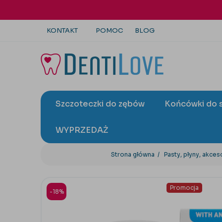
KONTAKT
POMOC
BLOG
+48 22 113 4446
kontakt@dentilove.pl
Szczoteczki do zębów
Końcówki do 
wyślij zapytanie
WYPRZEDAŻ
Strona główna
Pasty, płyny, akces
Promocja
-18%