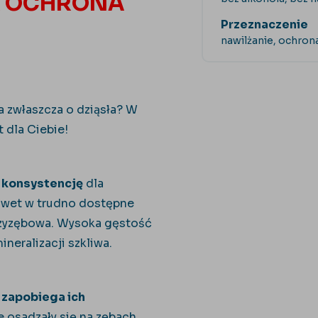
R OCHRONA
Przeznaczenie
nawilżanie, ochron
 a zwłaszcza o dziąsła? W
t dla Ciebie!
 konsystencję
dla
nawet w trudno dostępne
iędzyzębowa. Wysoka gęstość
neralizacji szkliwa.
i zapobiega ich
e osadzały się na zębach.