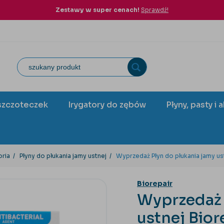
Zestawy w super cenach!
Sprawdź!
szczoteczek
Irygatory do zębów
Płyny, pasty i 
oria
Płyny do płukania jamy ustnej
Wyprzedaż Płyn do płukania jamy us
Biorepair
Wyprzedaż 
ustnej Bior