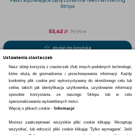
Paski wybielające zęby LuxWhite Teeth Whitening
Strips
53,42
zł
79,99
zł
dodaj do koszyka
Ustawienia ciasteczek
Nasz sklep korzysta z ciasteczek i/lub innych podobnych technologii,
które służą do gromadzenia i przechowywania informacji. Każdy
konkretny plik cookie jest wykorzystywany do określonego celu lub
INFORMACJE KONTAKTOWE
celów, takich jak identyfikacja użytkownika, uzyskiwanie informacji
sposobie korzystania ze naszego Sklepu lub w celu
Informacje
spersonalizowania wyświetlanych treści.
Więcej o plikach cookie - '
Informacje
'
Formy płatności
Możesz zaakceptować wszystkie pliki cookie klikając 'Akceptuję
Dostawcy
wszystkie', lub odrzucić pliki cookie klikając 'Tylko wymagane'. Jeśli