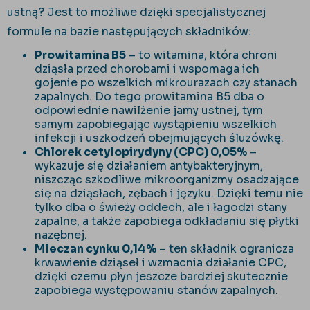
ustną? Jest to możliwe dzięki specjalistycznej
formule na bazie następujących składników:
Prowitamina B5
– to witamina, która chroni
dziąsła przed chorobami i wspomaga ich
gojenie po wszelkich mikrourazach czy stanach
zapalnych. Do tego prowitamina B5 dba o
odpowiednie nawilżenie jamy ustnej, tym
samym zapobiegając wystąpieniu wszelkich
infekcji i uszkodzeń obejmujących śluzówkę.
Chlorek cetylopirydyny (CPC) 0,05%
–
wykazuje się działaniem antybakteryjnym,
niszcząc szkodliwe mikroorganizmy osadzające
się na dziąsłach, zębach i języku. Dzięki temu nie
tylko dba o świeży oddech, ale i łagodzi stany
zapalne, a także zapobiega odkładaniu się płytki
nazębnej.
Mleczan cynku 0,14%
– ten składnik ogranicza
krwawienie dziąseł i wzmacnia działanie CPC,
dzięki czemu płyn jeszcze bardziej skutecznie
zapobiega występowaniu stanów zapalnych.