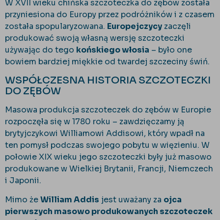
W XVII wieku chińska szczoteczka do zębów została
przyniesiona do Europy przez podróżników i z czasem
została spopularyzowana.
Europejczycy
zaczęli
produkować swoją własną wersję szczoteczki
używając do tego
końskiego włosia
– było one
bowiem bardziej miękkie od twardej szczeciny świń.
WSPÓŁCZESNA HISTORIA SZCZOTECZKI
DO ZĘBÓW
Masowa produkcja szczoteczek do zębów w Europie
rozpoczęła się w 1780 roku – zawdzięczamy ją
brytyjczykowi Williamowi Addisowi, który wpadł na
ten pomysł podczas swojego pobytu w więzieniu. W
połowie XIX wieku jego szczoteczki były już masowo
produkowane w Wielkiej Brytanii, Francji, Niemczech
i Japonii.
Mimo że
William Addis
jest uważany za
ojca
pierwszych masowo produkowanych szczoteczek