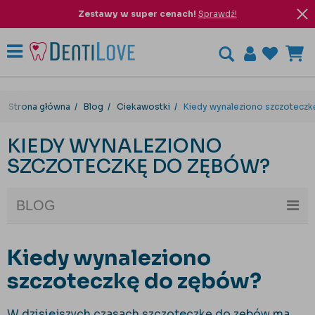
Zestawy w super cenach!
Sprawdź!
Strona główna
Blog
Ciekawostki
Kiedy wynaleziono szczotecz
KIEDY WYNALEZIONO
SZCZOTECZKĘ DO ZĘBÓW?
BLOG
Kiedy wynaleziono
szczoteczkę do zębów?
W dzisiejszych czasach szczoteczkę do zębów ma