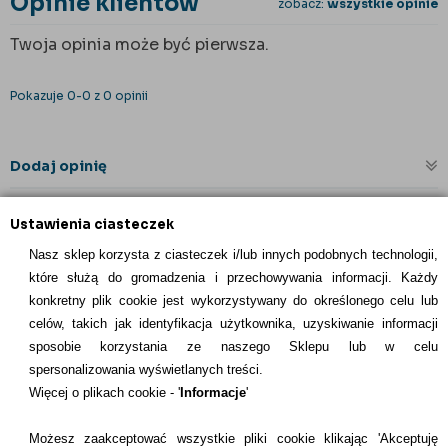
Opinie klientów
zobacz:
wszystkie opinie
Twoja opinia może być pierwsza.
Pokazuje 0-0 z 0 opinii
Dodaj opinię
Ustawienia ciasteczek
Nasz sklep korzysta z ciasteczek i/lub innych podobnych technologii,
które służą do gromadzenia i przechowywania informacji. Każdy
konkretny plik cookie jest wykorzystywany do określonego celu lub
celów, takich jak identyfikacja użytkownika, uzyskiwanie informacji
INFORMACJE KONTAKTOWE
sposobie korzystania ze naszego Sklepu lub w celu
spersonalizowania wyświetlanych treści.
Informacje
Więcej o plikach cookie - '
Informacje
'
Formy płatności
Możesz zaakceptować wszystkie pliki cookie klikając 'Akceptuję