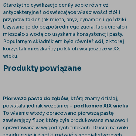
Starożytne cywilizacje ceniły sobie również
antybakteryjne i odświeżające właściwości ziół i
przypraw takich jak mięta, anyż, cynamon i goździki.
Używano je do bezpośredniego żucia, lub ucierało i
mieszało z wodą do uzyskania konsystencji pasty.
Popularnym składnikiem była również
sól
, z której
korzystali mieszkańcy polskich wsi jeszcze w XX
wieku.
Produkty powiązane
Pierwsza pasta do zębów
, którą znamy dzisiaj,
powstała jednak wcześniej –
pod koniec XIX wieku
.
To właśnie wtedy opracowano pierwszą pastę
zawierający fluor, który była produkowana masowo i
sprzedawana w wygodnych tubkach. Dzisiaj na rynku
znajduje się już setki rodzajów specjalistycznych