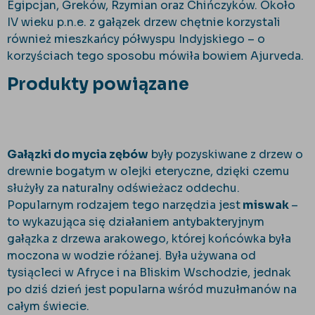
Egipcjan, Greków, Rzymian oraz Chińczyków. Około
IV wieku p.n.e. z gałązek drzew chętnie korzystali
również mieszkańcy półwyspu Indyjskiego – o
korzyściach tego sposobu mówiła bowiem Ajurveda.
Produkty powiązane
Gałązki do mycia zębów
były pozyskiwane z drzew o
drewnie bogatym w olejki eteryczne, dzięki czemu
służyły za naturalny odświeżacz oddechu.
Popularnym rodzajem tego narzędzia jest
miswak
–
to wykazująca się działaniem antybakteryjnym
gałązka z drzewa arakowego, której końcówka była
moczona w wodzie różanej. Była używana od
tysiącleci w Afryce i na Bliskim Wschodzie, jednak
po dziś dzień jest popularna wśród muzułmanów na
całym świecie.