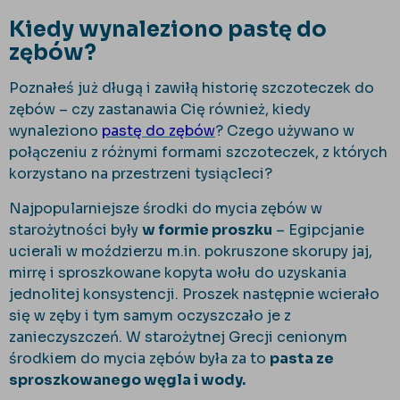
Kiedy wynaleziono pastę do
zębów?
Poznałeś już długą i zawiłą historię szczoteczek do
zębów – czy zastanawia Cię również, kiedy
wynaleziono
pastę do zębów
? Czego używano w
połączeniu z różnymi formami szczoteczek, z których
korzystano na przestrzeni tysiącleci?
Najpopularniejsze środki do mycia zębów w
starożytności były
w formie proszku
– Egipcjanie
ucierali w moździerzu m.in. pokruszone skorupy jaj,
mirrę i sproszkowane kopyta wołu do uzyskania
jednolitej konsystencji. Proszek następnie wcierało
się w zęby i tym samym oczyszczało je z
zanieczyszczeń. W starożytnej Grecji cenionym
środkiem do mycia zębów była za to
pasta ze
sproszkowanego węgla i wody.