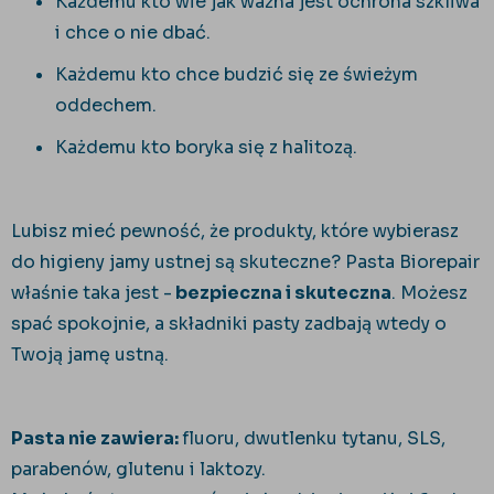
Każdemu kto wie jak ważna jest ochrona szkliwa
i chce o nie dbać.
Każdemu kto chce budzić się ze świeżym
oddechem.
Każdemu kto boryka się z halitozą.
Lubisz mieć pewność, że produkty, które wybierasz
do higieny jamy ustnej są skuteczne? Pasta Biorepair
właśnie taka jest -
bezpieczna i skuteczna
. Możesz
spać spokojnie, a składniki pasty zadbają wtedy o
Twoją jamę ustną.
Pasta nie zawiera:
fluoru, dwutlenku tytanu, SLS,
parabenów, glutenu i laktozy.