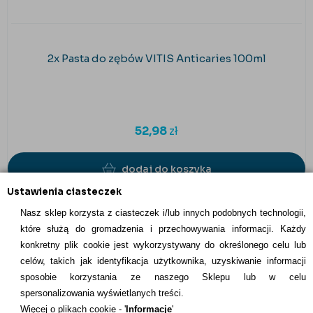
2x Pasta do zębów VITIS Anticaries 100ml
52,98
zł
dodaj do koszyka
Ustawienia ciasteczek
Nasz sklep korzysta z ciasteczek i/lub innych podobnych technologii,
które służą do gromadzenia i przechowywania informacji. Każdy
konkretny plik cookie jest wykorzystywany do określonego celu lub
INFORMACJE KONTAKTOWE
celów, takich jak identyfikacja użytkownika, uzyskiwanie informacji
sposobie korzystania ze naszego Sklepu lub w celu
Informacje
spersonalizowania wyświetlanych treści.
Więcej o plikach cookie - '
Informacje
'