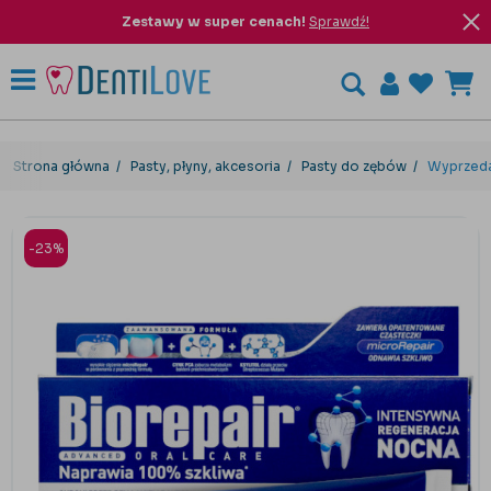
Zestawy w super cenach!
Sprawdź!
Strona główna
Pasty, płyny, akcesoria
Pasty do zębów
Wyprzeda
-23%