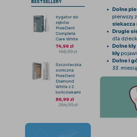
BESTSELLERY
Dolne pi
pierwszy 
Irygator do
zębów
siekacza
PixieDent
Drugie s
Complete
dla dzieck
Care White
Dolne kły
74,99
zł
148,99
zł
kły
pojawia
Dolne i g
Szczoteczka
33. miesi
soniczna
PixieDent
Diamond
White z 2
końcówkami
86,99
zł
254,99
zł