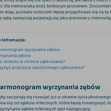
, który wiąże się nie tylko z radością, ale także z niec
 dla niemowlaka dość bolesnym procesem. Zrozumienie 
ten etap, pozwala rodzicom lepiej przygotować się na tę
 zęby zazwyczaj pojawiają się jako pierwsze u niemowląt
 infromacje:
armonogram wyrzynania zębów
rzynania zębów
 dziecku w okresie ząbkowania?
ą być przyczyny opóźnionego ząbkowania?
armonogram wyrzynania zębów
y zaczynają się rozwijać już w okresie życia płodowego, 
na się od ząbków mlecznych, które będą towarzyszyć dzi
yrzynania zębów mlecznych jest następujący: