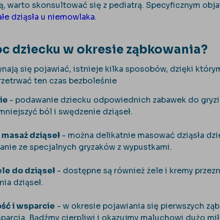
ją, warto skonsultować się z pediatrą. Specyficznym o
ałe dziąsła u niemowlaka.
c dziecku w okresie ząbkowania?
ynają się pojawiać, istnieje kilka sposobów, dzięki kt
rzetrwać ten czas bezboleśnie
ie
- podawanie dziecku odpowiednich zabawek do gryzie
niejszyć ból i swędzenie dziąseł.
 masaż dziąseł
- można delikatnie masować dziąsła dzi
tanie ze specjalnych gryzaków z wypustkami.
ele do dziąseł
- dostępne są również żele i kremy przezn
ia dziąseł.
ść i wsparcie
- w okresie pojawiania się pierwszych 
sparcia. Bądźmy cierpliwi i okazujmy maluchowi dużo mił