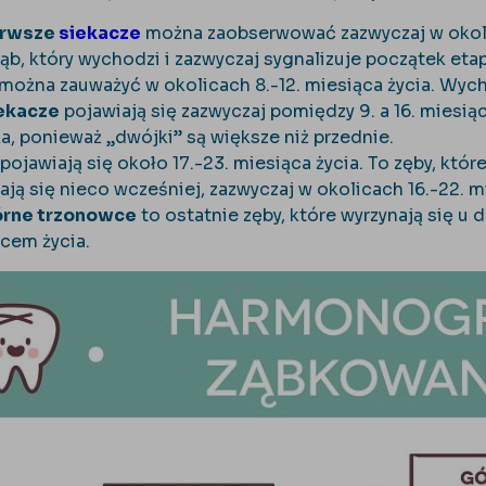
erwsze
siekacze
można zaobserwować zazwyczaj w okolic
ząb, który wychodzi i zazwyczaj sygnalizuje początek et
można zauważyć w okolicach 8.-12. miesiąca życia. Wycho
iekacze
pojawiają się zazwyczaj pomiędzy 9. a 16. mies
a, ponieważ „dwójki” są większe niż przednie.
pojawiają się około 17.-23. miesiąca życia. To zęby, któr
ją się nieco wcześniej, zazwyczaj w okolicach 16.-22. mi
órne trzonowce
to ostatnie zęby, które wyrzynają się u 
ącem życia.