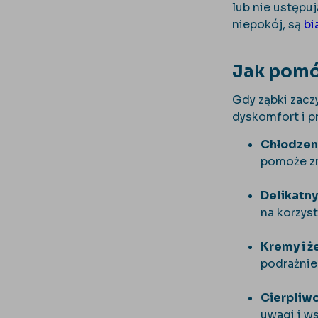
lub nie ustępu
niepokój, są
bi
Jak pomó
Gdy ząbki zacz
dyskomfort i p
Chłodzen
pomoże zm
Delikatny
na korzys
Kremy i ż
podrażnien
Cierpliwo
uwagi i w