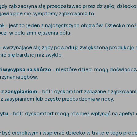
dy ząb zaczyna się przedostawać przez dziąsło, dziec
jawiające się symptomy ząbkowania to:
eł
- jest to jeden z najczęstszych objawów. Dziecko może
uzi w celu zmniejszenia bólu.
- wyrzynające się zęby powodują zwiększoną produkcję ś
nić się bardziej niż zwykle.
i wysypka na skórze
- niektóre dzieci mogą doświadczać
yrzynania zębów.
 z zasypianiem
- ból i dyskomfort związane z ząbkowa
 z zasypianiem lub częste przebudzenia w nocy.
ytu
- ból i dyskomfort mogą również wpłynąć na apetyt
y być cierpliwym i wspierać dziecko w trakcie tego proce