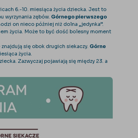
ach 6.-10. miesiąca życia dziecka. Jest to
apu wyrzynania zębów.
Górnego pierwszego
dzi on nieco później niż dolna „jedynka”.
iącem życia. Może to być dość bolesny moment
e znajdują się obok drugich siekaczy.
Górne
esiąca życia.
dziecka. Zazwyczaj pojawiają się między 23. a