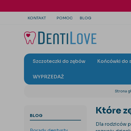
KONTAKT
POMOC
BLOG
+48 22 113 4446
kontakt@dentilove.pl
Szczoteczki do zębów
Końcówki do 
wyślij zapytanie
WYPRZEDAŻ
Strona g
Które z
BLOG
Dla rodziców p
Porady dentysty