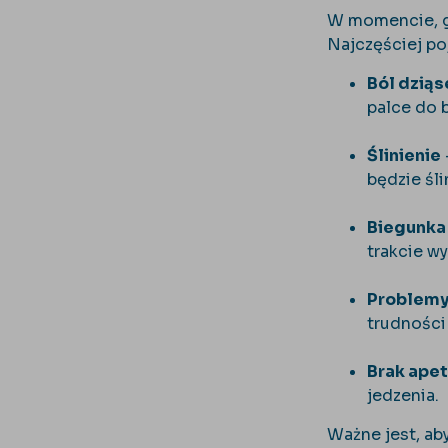
W momencie, g
Najczęściej po
Ból dziąs
palce do b
Ślinienie
będzie śli
Biegunka 
trakcie w
Problemy
trudności
Brak apet
jedzenia.
Ważne jest, ab