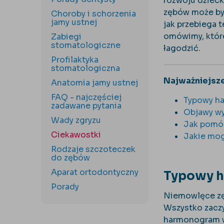
rozwoju dziecka
zębów może być
Choroby i schorzenia
jamy ustnej
jak przebiega 
omówimy, które
Zabiegi
stomatologiczne
łagodzić.
Profilaktyka
stomatologiczna
Najważniejsze
Anatomia jamy ustnej
FAQ - najczęściej
Typowy h
zadawane pytania
Objawy wy
Wady zgryzu
Jak pomóc
Ciekawostki
Jakie mog
Rodzaje szczoteczek
do zębów
Aparat ortodontyczny
Typowy h
Porady
Niemowlęce zęb
Wszystko zaczy
harmonogram w