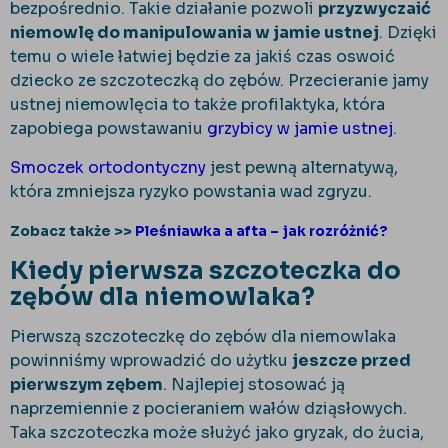
bezpośrednio. Takie działanie pozwoli
przyzwyczaić
niemowlę do manipulowania w jamie ustnej
. Dzięki
temu o wiele łatwiej będzie za jakiś czas oswoić
dziecko ze szczoteczką do zębów. Przecieranie jamy
ustnej niemowlęcia to także profilaktyka, która
zapobiega powstawaniu
grzybicy w jamie ustnej
.
Smoczek ortodontyczny
jest pewną alternatywą,
która zmniejsza ryzyko powstania wad zgryzu.
Zobacz także >>
Pleśniawka a afta – jak rozróżnić?
Kiedy pierwsza szczoteczka do
zębów dla niemowlaka?
Pierwszą szczoteczkę do zębów dla niemowlaka
powinniśmy wprowadzić do użytku
jeszcze przed
pierwszym zębem
. Najlepiej stosować ją
naprzemiennie z pocieraniem wałów dziąsłowych.
Taka szczoteczka może służyć jako gryzak, do żucia,