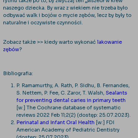
rytmu także po to, by zwyczaj ten „wszedł w krew”
naszego dziecka. By wraz z wiekiem nie trzeba było
odbywać walk i bojów o mycie zębów, lecz by były to
naturalne i oczywiste czynności.
Zobacz także >> kiedy warto wykonać
lakowanie
zębów
?
Bibliografia:
P. Ramamurthy, A. Rath, P. Sidhu, B. Fernandes,
S. Nettem, P. Fee, C. Zaror, T. Walsh,
Sealants
for preventing dental caries in primary teeth
[w:] The Cochrane database of systematic
reviews 2022 Feb 11;2(2) (dostęp: 25.07.2023).
Perinatal and Infant Oral Health
[w:] FDI
American Academy of Pediatric Dentistry
(dostęp: 25.07.2023).