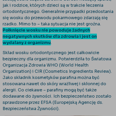
jak i rodzice, których dzieci są w trakcie leczenia
ortodontycznego. Generalnie przypadki przedostania
się wosku do przewodu pokarmowego zdarzają się
rzadko. Mimo to – taka sytuacja nie jest groźna.
Połknięcie wosku nie powoduje żadnych
negatywnych skutków dla zdrowia i jest on
wydalany z organizmu
.
Skład wosku ortodontycznego jest całkowicie
bezpieczny dla organizmu. Potwierdziła to Światowa
Organizacja Zdrowia WHO (World Health
Organization) i CIR (Cosmetics Ingredients Review).
Jako składnik kosmetyków parafina można być
stosowana nawet do skóry wrażliwej i skłonnej do
alergii. Co ciekawe – parafiny mogą być także
dodawane do żywności. Ich bezpieczeństwo zostało
sprawdzone przez EFSA (Europejską Agencję ds.
Bezpieczeństwa Żywności).