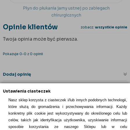
Płyn do płukania jamy ustnej po zabiegach
chirurgicznych
Opinie klientów
zobacz:
wszystkie opinie
Twoja opinia może być pierwsza.
Pokazuje 0-0 z 0 opinii
Dodaj opinię
Ustawienia ciasteczek
Nasz sklep korzysta z ciasteczek i/lub innych podobnych technologii,
które służą do gromadzenia i przechowywania informacji. Każdy
konkretny plik cookie jest wykorzystywany do określonego celu lub
celów, takich jak identyfikacja użytkownika, uzyskiwanie informacji
INFORMACJE KONTAKTOWE
sposobie korzystania ze naszego Sklepu lub w celu