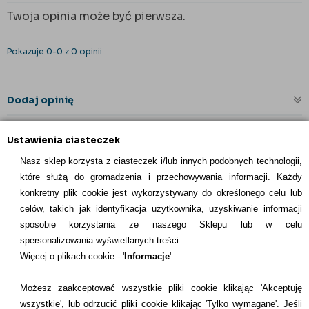
Twoja opinia może być pierwsza.
Pokazuje 0-0 z 0 opinii
Dodaj opinię
Ustawienia ciasteczek
Nasz sklep korzysta z ciasteczek i/lub innych podobnych technologii,
które służą do gromadzenia i przechowywania informacji. Każdy
konkretny plik cookie jest wykorzystywany do określonego celu lub
celów, takich jak identyfikacja użytkownika, uzyskiwanie informacji
INFORMACJE KONTAKTOWE
sposobie korzystania ze naszego Sklepu lub w celu
spersonalizowania wyświetlanych treści.
Informacje
Więcej o plikach cookie - '
Informacje
'
Formy płatności
Możesz zaakceptować wszystkie pliki cookie klikając 'Akceptuję
wszystkie', lub odrzucić pliki cookie klikając 'Tylko wymagane'. Jeśli
Dostawcy