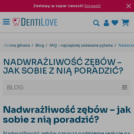
Zestawy w super cenach!
Sprawdź!
Strona główna
Blog
FAQ - najczęściej zadawane pytania
Nadwrażl
NADWRAŻLIWOŚĆ ZĘBÓW –
JAK SOBIE Z NIĄ PORADZIĆ?
BLOG
Nadwrażliwość zębów – jak
sobie z nią poradzić?
Nadwrażliwość zębów oznacza nadmierne reakcje na