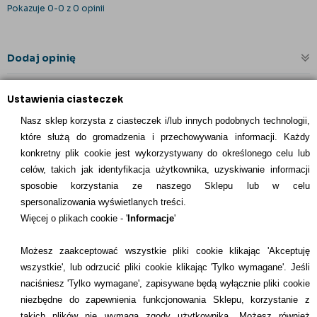
Pokazuje 0-0 z 0 opinii
Dodaj opinię
Ustawienia ciasteczek
Nasz sklep korzysta z ciasteczek i/lub innych podobnych technologii,
które służą do gromadzenia i przechowywania informacji. Każdy
konkretny plik cookie jest wykorzystywany do określonego celu lub
celów, takich jak identyfikacja użytkownika, uzyskiwanie informacji
INFORMACJE KONTAKTOWE
sposobie korzystania ze naszego Sklepu lub w celu
spersonalizowania wyświetlanych treści.
Informacje
Więcej o plikach cookie - '
Informacje
'
Formy płatności
Możesz zaakceptować wszystkie pliki cookie klikając 'Akceptuję
wszystkie', lub odrzucić pliki cookie klikając 'Tylko wymagane'. Jeśli
Dostawcy
naciśniesz 'Tylko wymagane', zapisywane będą wyłącznie pliki cookie
niezbędne do zapewnienia funkcjonowania Sklepu, korzystanie z
Kontakt
takich plików nie wymaga zgody użytkownika. Możesz również