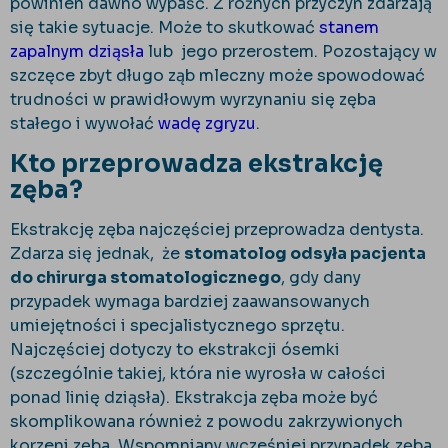
powinien dawno wypaść. Z różnych przyczyn zdarzają
się takie sytuacje. Może to skutkować
stanem
zapalnym dziąsła
lub jego przerostem. Pozostający w
szczęce zbyt długo ząb mleczny może spowodować
trudności w prawidłowym wyrzynaniu się zęba
stałego i wywołać
wadę zgryzu
.
Kto przeprowadza ekstrakcję
zęba?
Ekstrakcję zęba najczęściej przeprowadza dentysta.
Zdarza się jednak, że
stomatolog odsyła pacjenta
do chirurga stomatologicznego
, gdy dany
przypadek wymaga bardziej zaawansowanych
umiejętności i specjalistycznego sprzętu.
Najczęściej dotyczy to ekstrakcji ósemki
(szczególnie takiej, która nie wyrosła w całości
ponad linię dziąsła). Ekstrakcja zęba może być
skomplikowana również z powodu zakrzywionych
korzeni zęba. Wspomniany wcześniej przypadek zęba