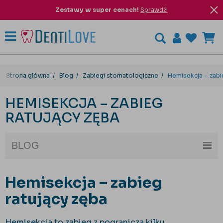
Zestawy w super cenach!
Sprawdź!
Strona główna
Blog
Zabiegi stomatologiczne
Hemisekcja – zabi
HEMISEKCJA – ZABIEG
RATUJĄCY ZĘBA
BLOG
Hemisekcja – zabieg
ratujący zęba
Hemisekcja to zabieg z pogranicza kilku