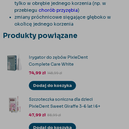
tylko w obrębie jednego korzenia (np. w
przebiegu
chor
ób przyz
ębia
)
zmiany pr
óchnicowe si
ęgające głęboko w
okolicę jednego korzenia
Produkty powiązane
Irygator do zębów PixieDent
Complete Care White
74,99
zł
148,99
zł
Dodaj do koszyka
Szczoteczka soniczna dla dzieci
PixieDent Sweet Giraffe 3-6 lat i 6+
47,99
zł
88,99
zł
Dodaj do koszyka