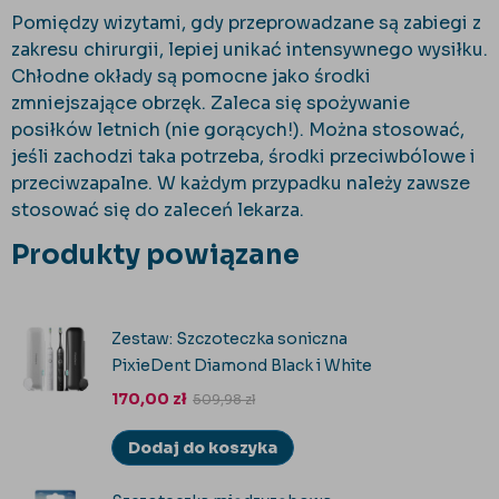
Pomiędzy wizytami, gdy przeprowadzane są zabiegi z
zakresu chirurgii, lepiej unikać intensywnego wysiłku.
Chłodne okłady są pomocne jako środki
zmniejszające obrzęk. Zaleca się spożywanie
posiłk
ów letnich (nie gor
ących!). Można stosować,
jeśli zachodzi taka potrzeba, środki przeciwb
ólowe i
przeciwzapalne. W ka
żdym przypadku należy zawsze
stosować się do zaleceń lekarza.
Produkty powiązane
Zestaw: Szczoteczka soniczna
PixieDent Diamond Black i White
170,00
zł
509,98
zł
Dodaj do koszyka