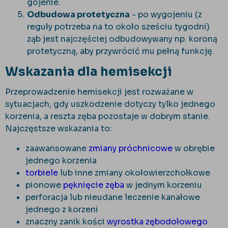
gojenie.
Odbudowa protetyczna
- po wygojeniu (z
reguły potrzeba na to około sześciu tygodni)
ząb jest najczęściej odbudowywany np. koroną
protetyczną, aby przywr
óci
ć mu pełną funkcję.
Wskazania dla hemisekcji
Przeprowadzenie hemisekcji jest rozważane w
sytuacjach, gdy uszkodzenie dotyczy tylko jednego
korzenia, a reszta zęba pozostaje w dobrym stanie.
Najczęstsze wskazania to:
zaawansowane
zmiany pr
óchnicowe
w obr
ębie
jednego korzenia
torbiele
lub inne zmiany okołowierzchołkowe
pionowe
pęknięcie zęba
w jednym korzeniu
perforacja lub nieudane leczenie kanałowe
jednego z korzeni
znaczny zanik kości
wyrostka zębodołowego