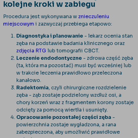
kolejne kroki w zabiegu
Procedura jest wykonywana w
znieczuleniu
miejscowym
i zazwyczaj przebiega etapowo:
Diagnostyka i planowanie
- lekarz ocenia stan
zęba na podstawie badania klinicznego oraz
zdjęcia RTG
lub tomografii CBCT.
Leczenie endodontyczne
- zdrowa część zęba
(ta, kt
óra ma pozosta
ć) musi być wcześniej lub
w trakcie leczenia prawidłowo przeleczona
kanałowo.
Radektomia
, czyli chirurgiczne rozdzielenie
zęba - ząb zostaje podzielony wzdłuż osi, a
chory korzeń wraz z fragmentem korony zostaje
odcięty za pomocą wiertła i usunięty.
Opracowanie pozostałej części zęba
-
powierzchnia zostaje wygładzona, a rana
zabezpieczona, aby umożliwić prawidłowe