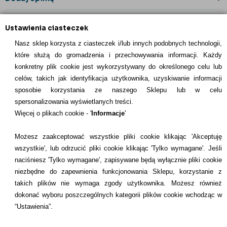
Ustawienia ciasteczek
Nasz sklep korzysta z ciasteczek i/lub innych podobnych technologii,
które służą do gromadzenia i przechowywania informacji. Każdy
konkretny plik cookie jest wykorzystywany do określonego celu lub
celów, takich jak identyfikacja użytkownika, uzyskiwanie informacji
INFORMACJE KONTAKTOWE
sposobie korzystania ze naszego Sklepu lub w celu
spersonalizowania wyświetlanych treści.
Informacje
Więcej o plikach cookie - '
Informacje
'
Formy płatności
Możesz zaakceptować wszystkie pliki cookie klikając 'Akceptuję
wszystkie', lub odrzucić pliki cookie klikając 'Tylko wymagane'. Jeśli
Dostawcy
naciśniesz 'Tylko wymagane', zapisywane będą wyłącznie pliki cookie
niezbędne do zapewnienia funkcjonowania Sklepu, korzystanie z
Kontakt
takich plików nie wymaga zgody użytkownika. Możesz również
dokonać wyboru poszczególnych kategorii plików cookie wchodząc w
+48 22 113 4446
“Ustawienia”.
kontakt@dentilove.pl