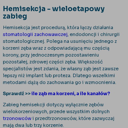
Hemisekcja - wieloetapowy
zabieg
Hemisekcja jest procedurą, kt
óra
łączy działania
stomatologii zachowawczej
, endodoncji i chirurgii
stomatologicznej. Polega na usunięciu jednego z
korzeni zęba wraz z odpowiadającą mu częścią
korony, przy jednoczesnym pozostawieniu
pozostałej, zdrowej części zęba. Większość
specjalist
ów jest zdania,
że własny ząb jest zawsze
lepszy niż implant lub proteza. Dlatego wszelkimi
metodami dążą do zachowania go i wzmocnienia.
Sprawdź >>
ile ząb ma korzeni, a ile kanał
ów?
Zabieg hemisekcji dotyczy wy
łącznie zęb
ów
wielokorzeniowych, przede wszystkim dolnych
trzonowców
i przedtrzonowców, które zazwyczaj
maj
ą dwa lub trzy korzenie.