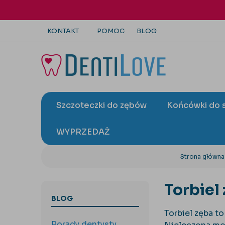
KONTAKT
POMOC
BLOG
+48 22 113 4446
kontakt@dentilove.pl
Szczoteczki do zębów
Końcówki do 
wyślij zapytanie
WYPRZEDAŻ
Strona główna
Torbiel
BLOG
Torbiel zęba t
Porady dentysty