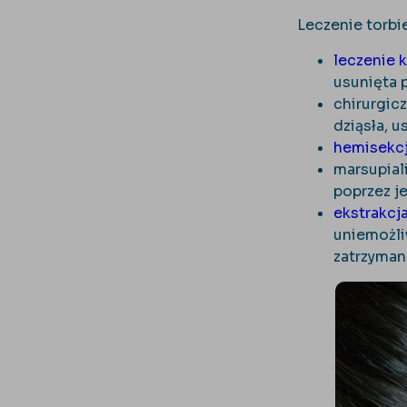
Leczenie torbie
leczenie 
usunięta 
chirurgic
dziąsła, u
hemisekc
marsupial
poprzez je
ekstrakcj
uniemożli
zatrzyman