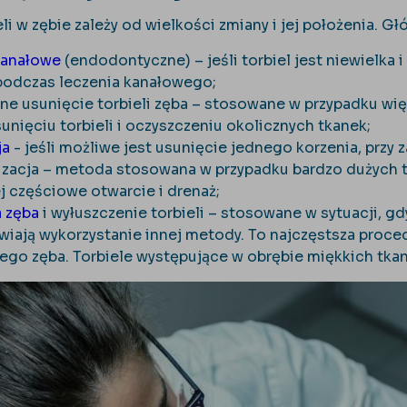
li w zębie zależy od wielkości zmiany i jej położenia. G
kanałowe
(endodontyczne) – jeśli torbiel jest niewielka
podczas leczenia kanałowego;
zne usunięcie torbieli zęba – stosowane w przypadku wi
sunięciu torbieli i oczyszczeniu okolicznych tkanek;
ja
- jeśli możliwe jest usunięcie jednego korzenia, przy
izacja – metoda stosowana w przypadku bardzo dużych to
j częściowe otwarcie i drenaż;
a zęba
i wyłuszczenie torbieli – stosowane w sytuacji, gd
wiają wykorzystanie innej metody. To najczęstsza proce
ego zęba. Torbiele występujące w obrębie miękkich tka