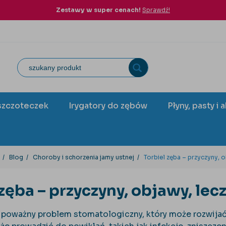
Zestawy w super cenach!
Sprawdź!
szczoteczek
Irygatory do zębów
Płyny, pasty i 
Blog
Choroby i schorzenia jamy ustnej
Torbiel zęba – przyczyny, o
 zęba – przyczyny, objawy, lec
o poważny problem stomatologiczny, który może rozwijać