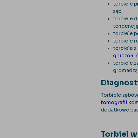
torbiele 
ząb;
torbiele d
tendencję
torbiele 
torbiele r
torbiele 
gruczołu
torbiele 
gromadzą 
Diagnost
Torbiele zębów
tomografii ko
dodatkowe bad
Torbiel w