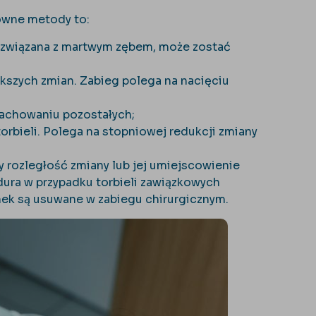
łówne metody to:
 i związana z martwym zębem, może zostać
ększych zmian. Zabieg polega na nacięciu
 zachowaniu pozostałych;
rbieli. Polega na stopniowej redukcji zmiany
y rozległość zmiany lub jej umiejscowienie
dura w przypadku torbieli zawiązkowych
nek są usuwane w zabiegu chirurgicznym.