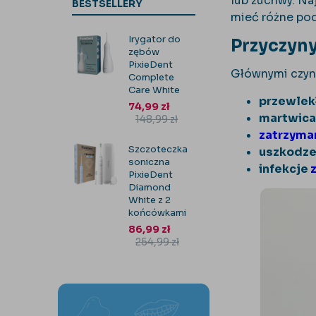
lub żuchwy. Na
BESTSELLERY
mieć różne pod
Irygator do
Przyczyn
zębów
PixieDent
Głównymi czynn
Complete
Care White
przewlekł
74,99
zł
martwica
148,99
zł
zatrzyma
Szczoteczka
uszkodze
soniczna
infekcje
PixieDent
Diamond
White z 2
końcówkami
86,99
zł
254,99
zł