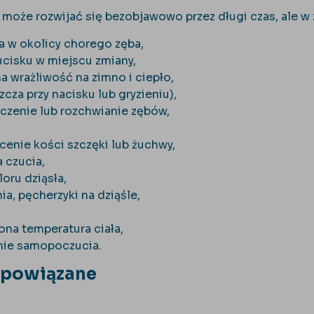
e może rozwijać się bezobjawowo przez długi czas, ale
a w okolicy chorego zęba,
ucisku w miejscu zmiany,
a wrażliwość na zimno i ciepło,
zcza przy nacisku lub gryzieniu),
czenie lub rozchwianie zębów,
cenie kości szczęki lub żuchwy,
 czucia,
oru dziąsła,
a, pęcherzyki na dziąśle,
na temperatura ciała,
nie samopoczucia.
 powiązane