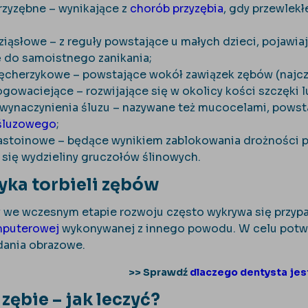
przyzębne – wynikające z
chorób przyzębia
, gdy przewlekł
ziąsłowe – z reguły powstające u małych dzieci, pojawia
 do samoistnego zanikania;
pęcherzykowe – powstające wokół zawiązek zębów (najc
ogowaciejące – rozwijające się w okolicy kości szczęki 
z wynaczynienia śluzu – nazywane też mucocelami, pows
 śluzowego
;
zastoinowe – będące wynikiem zablokowania drożności
się wydzieliny gruczołów ślinowych.
yka torbieli zębów
 we wczesnym etapie rozwoju często wykrywa się przyp
mputerowej
wykonywanej z innego powodu. W celu potwi
ania obrazowe.
>> Sprawdź
dlaczego dentysta jes
 zębie – jak leczyć?