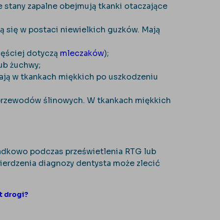
e stany zapalne obejmują tkanki otaczające
ją się w postaci niewielkich guzków. Mają
zęściej dotyczą
mleczaków
);
lub żuchwy;
tają w tkankach miękkich po uszkodzeniu
 przewodów ślinowych. W tkankach miękkich
adkowo podczas prześwietlenia RTG lub
erdzenia diagnozy dentysta może zlecić
t drogi?