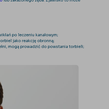
o
lub zakażonego zęba. Zjawisko to może
wikłań po leczeniu kanałowym;
rbiel jako reakcję obronną;
ełni, mogą prowadzić do powstania torbieli;