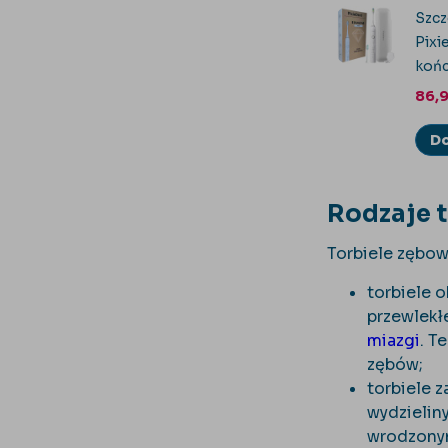
Szcz
Pixi
koń
86,
Do
Rodzaje t
Torbiele zębow
torbiele 
przewlekł
miazgi
. T
zębów;
torbiele 
wydzielin
wrodzonym