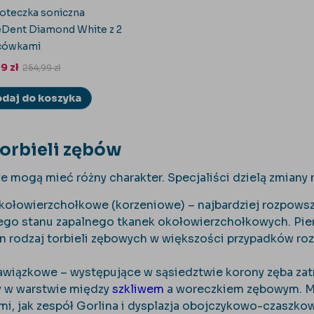
oteczka soniczna
eDent Diamond White z 2
cówkami
99
zł
254,99
zł
daj do koszyka
orbieli zębów
e mogą mieć różny charakter. Specjaliści dzielą zmiany 
okołowierzchołkowe (korzeniowe) – najbardziej rozpowsz
ego stanu zapalnego tkanek okołowierzchołkowych. Pier
en rodzaj torbieli zębowych w większości przypadków roz
zawiązkowe – występujące w sąsiedztwie korony zęba zatr
y w warstwie między
szkliwem
a woreczkiem zębowym. Mo
i, jak zespół Gorlina i dysplazja obojczykowo-czaszko