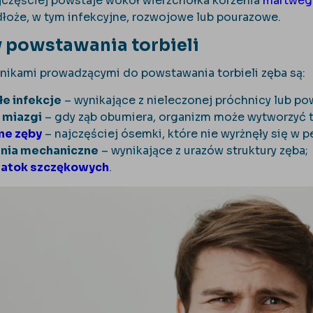
jczęściej powstaje wokół wierzchołka korzenia
martweg
łoże, w tym infekcyjne, rozwojowe lub pourazowe.
y powstawania torbieli
ikami prowadzącymi do powstawania torbieli zęba są:
e infekcje
– wynikające z nieleczonej próchnicy lub po
 miazgi
– gdy ząb obumiera, organizm może wytworzyć to
ne zęby
– najczęściej ósemki, które nie wyrżnęły się w p
nia mechaniczne
– wynikające z urazów struktury zęba;
zatok szczękowych
.