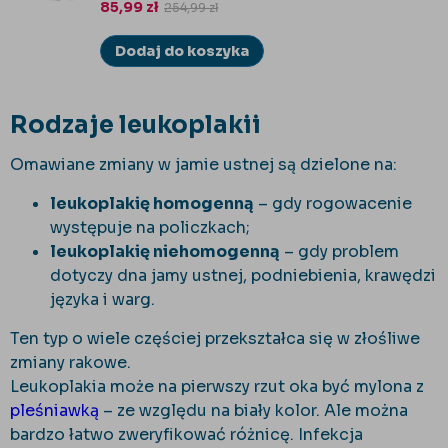
85,99
zł
254,99
zł
Dodaj do koszyka
Rodzaje leukoplakii
Omawiane zmiany w jamie ustnej są dzielone na:
leukoplakię homogenną
– gdy rogowacenie
występuje na policzkach;
leukoplakię niehomogenną
– gdy problem
dotyczy dna jamy ustnej, podniebienia, krawędzi
języka i warg.
Ten typ o wiele częściej przekształca się w złośliwe
zmiany rakowe.
Leukoplakia może na pierwszy rzut oka być mylona z
pleśniawką
– ze względu na biały kolor. Ale można
bardzo łatwo zweryfikować różnicę. Infekcja