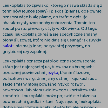
Leukoplakia to zjawisko, którego nazwa składa się z
terminów leukos (biały) i plakos (plama), dosłownie
oznacza więc białą plamę, co trafnie opisuje
charakterystyczne cechy schorzenia. Termin ten
został po raz pierwszy użyty w XIX wieku. Od tego
czasu leukoplakią określa się specyficzne zmiany
błony śluzowej, które nie dają się usunąć jak zwykły
nalot
i nie mają innej oczywistej przyczyny, np.
grzybiczej czy zapalnej.
Leukoplakia oznacza patologiczne rogowacenie,
które jest najczęściej usytuowana na brzegach i
brzusznej powierzchni
języka
, błonie śluzowej
policzków i warg, dnie jamy ustnej i kącikach ust.
Takie zmiany niosą poważne ryzyko rozwoju
nowotworu lub nieprawidłowego ukształtowania
komórek. Leukoplakia może pojawić się także na
powierzchni gardła i krtani. Najczęściej leukoplakia
dotyka mężczyzn w wieku 60-69 lat, ale przypadki