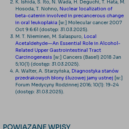
K. Ishida, S. Ito, N. Wada, H. Deguchi, T. Hata, M.
Hosoda, T. Nohno,
Nuclear localization of
beta-catenin involved in precancerous change
in oral leukoplakia
[w:] Molecular cancer 2007
Oct 9:6:61 (dostęp: 31.03.2025).
M. T. Nieminen, M. Salaspuro,
Local
Acetaldehyde—An Essential Role in Alcohol-
Related Upper Gastrointestinal Tract
Carcinogenesis
[w:] Cancers (Basel) 2018 Jan
5;10(1) (dostęp: 31.03.2025).
A. Walter, A. Starzyńska,
Diagnostyka stanów
przedrakowych błony śluzowej jamy ustnej
[w:]
Forum Medycyny Rodzinnej 2016; 10(1): 19-24
(dostęp: 31.03.2025).
POWIĄZANE WPISY