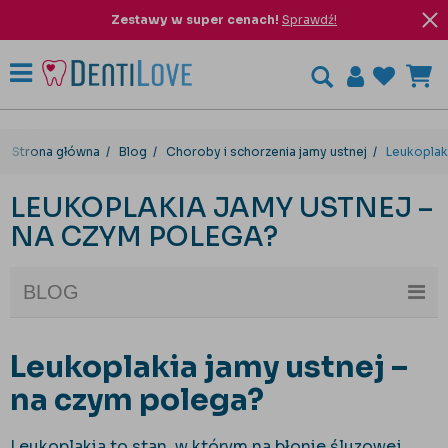
Zestawy w super cenach!
Sprawdź!
Strona główna
Blog
Choroby i schorzenia jamy ustnej
Leukoplak
LEUKOPLAKIA JAMY USTNEJ –
NA CZYM POLEGA?
BLOG
Leukoplakia jamy ustnej –
na czym polega?
Leukoplakia to stan, w którym na błonie śluzowej