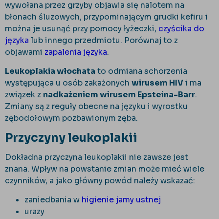
wywołana przez grzyby objawia się nalotem na
błonach śluzowych, przypominającym grudki kefiru i
można je usunąć przy pomocy łyżeczki,
czyścika do
języka
lub innego przedmiotu. Porównaj to z
objawami
zapalenia języka
.
Leukoplakia włochata
to odmiana schorzenia
występująca u osób zakażonych
wirusem HIV
i ma
związek z
nadkażeniem wirusem Epsteina-Barr
.
Zmiany są z reguły obecne na języku i wyrostku
zębodołowym pozbawionym zęba.
Przyczyny leukoplakii
Dokładna przyczyna leukoplakii nie zawsze jest
znana. Wpływ na powstanie zmian może mieć wiele
czynników, a jako główny powód należy wskazać:
zaniedbania w
higienie jamy ustnej
urazy