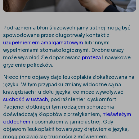
Podrażnienia błon śluzowych jamy ustnej mogą być
spowodowane przez długotrwały kontakt z
uzupełnieniem amalgamatowym
lub innymi
wypełnieniami stomatologicznymi. Drobne urazy
może wywołać źle dopasowana
proteza
i nawykowe
gryzienie policzków.
Nieco inne objawy daje leukoplakia zlokalizowana na
języku. W tym przypadku zmiany widoczne są na
krawędziach i u dołu języka, co może wywoływać
suchość w ustach
, podrażnienie i dyskomfort.
Pacjenci dotknięci tym rodzajem schorzenia
doświadczają kłopotów z przełykaniem,
nieświeżym
oddechem
i posmakiem w jamie ustnej. Gdy
objawom leukoplakii towarzyszy drętwienie języka,
mogą pojawić się trudności z mówieniem.