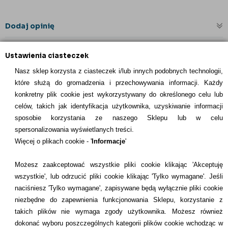
Dodaj opinię
Ustawienia ciasteczek
Nasz sklep korzysta z ciasteczek i/lub innych podobnych technologii,
które służą do gromadzenia i przechowywania informacji. Każdy
konkretny plik cookie jest wykorzystywany do określonego celu lub
celów, takich jak identyfikacja użytkownika, uzyskiwanie informacji
INFORMACJE KONTAKTOWE
sposobie korzystania ze naszego Sklepu lub w celu
spersonalizowania wyświetlanych treści.
Informacje
Więcej o plikach cookie - '
Informacje
'
Formy płatności
Możesz zaakceptować wszystkie pliki cookie klikając 'Akceptuję
wszystkie', lub odrzucić pliki cookie klikając 'Tylko wymagane'. Jeśli
Dostawcy
naciśniesz 'Tylko wymagane', zapisywane będą wyłącznie pliki cookie
niezbędne do zapewnienia funkcjonowania Sklepu, korzystanie z
Kontakt
takich plików nie wymaga zgody użytkownika. Możesz również
dokonać wyboru poszczególnych kategorii plików cookie wchodząc w