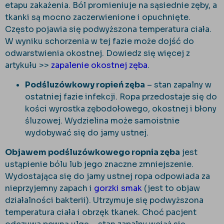
etapu zakażenia. Ból promieniuje na sąsiednie zęby, a
tkanki są mocno zaczerwienione i opuchnięte.
Często pojawia się podwyższona temperatura ciała.
W wyniku schorzenia w tej fazie może dojść do
odwarstwienia okostnej. Dowiedz się więcej z
artykułu >>
zapalenie okostnej zęba
.
Podśluzówkowy ropień zęba
– stan zapalny w
ostatniej fazie infekcji. Ropa przedostaje się do
kości wyrostka zębodołowego, okostnej i błony
śluzowej. Wydzielina może samoistnie
wydobywać się do jamy ustnej.
Objawem podśluzówkowego ropnia zęba
jest
ustąpienie bólu lub jego znaczne zmniejszenie.
Wydostająca się do jamy ustnej ropa odpowiada za
nieprzyjemny zapach i
gorzki smak
(jest to objaw
działalności bakterii). Utrzymuje się podwyższona
temperatura ciała i obrzęk tkanek. Choć pacjent