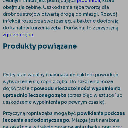
Jednym z nich jest postępująca
próchnica
, która
obejmuje zębinę. Uszkodzenia zęba tworzą dla
drobnoustrojów otwartą drogę do miazgi. Rozwój
infekcji rozszerza swój zasięg, a bakterie docierają
do kanałów korzenia zęba. Porównaj to z przyczyną
zgorzeli zęba
.
Produkty powiązane
Ostry stan zapalny i namnażanie bakterii powoduje
wytworzenie się ropnia zęba. Do zakażenia może
dojść także z
powodu nieszczelności wypełnienia
uprzednio leczonego zęba
(przez błąd w sztuce lub
uszkodzenie wypełnienia po pewnym czasie).
Przyczyną ropnia zęba mogą być
powikłania podczas
leczenia endodontycznego
. Miazga jest narażona
na zakażenia w trakcie opracowania ubytku oraz przy