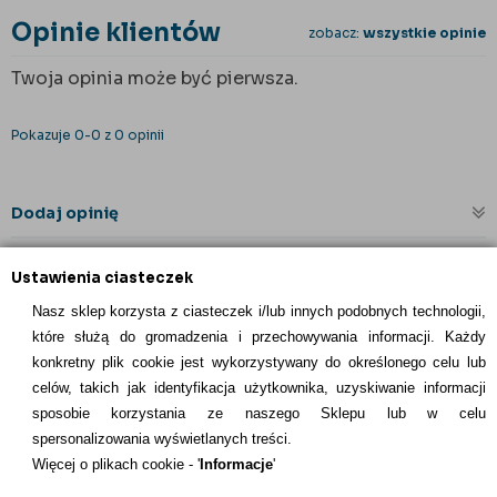
Opinie klientów
zobacz:
wszystkie opinie
Twoja opinia może być pierwsza.
Pokazuje 0-0 z 0 opinii
Dodaj opinię
Ustawienia ciasteczek
Nasz sklep korzysta z ciasteczek i/lub innych podobnych technologii,
które służą do gromadzenia i przechowywania informacji. Każdy
konkretny plik cookie jest wykorzystywany do określonego celu lub
celów, takich jak identyfikacja użytkownika, uzyskiwanie informacji
INFORMACJE KONTAKTOWE
sposobie korzystania ze naszego Sklepu lub w celu
spersonalizowania wyświetlanych treści.
Informacje
Więcej o plikach cookie - '
Informacje
'