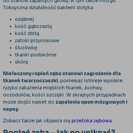
do stanów zapalnych głowy, w tym także mózgu.
Toksyczna działalność bakterii dotyka:
ozębnej
kość gąbczastą
kość zbitą
zatoki przynosowe
śluzówkę
tkanki podskórne
skórę
Nieleczony ropień zęba stanowi zagrożenie dla
tkanek twarzoczaszki
, ponieważ istnieje wysokie
ryzyko zakażenia miękkich tkanek, żuchwy,
oczodołów, kości szczęki. W skrajnych przypadkach
może dojść nawet do
zapalenia opon mózgowych i
sepsy
.
Zobacz także jak objawia się
przetoka zębowa
Ropień zęba – jak go uniknąć?