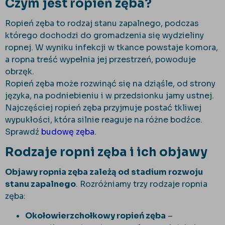
Czym jest ropień zęba?
Ropień zęba to rodzaj stanu zapalnego, podczas
którego dochodzi do gromadzenia się wydzieliny
ropnej. W wyniku infekcji w tkance powstaje komora,
a ropna treść wypełnia jej przestrzeń, powoduje
obrzęk.
Ropień zęba może rozwinąć się na dziąśle, od strony
języka, na podniebieniu i w przedsionku jamy ustnej.
Najczęściej ropień zęba przyjmuje postać tkliwej
wypukłości, która silnie reaguje na różne bodźce.
Sprawdź
budowę zęba
.
Rodzaje ropni zęba i ich objawy
Objawy ropnia zęba zależą od stadium rozwoju
stanu zapalnego
. Rozróżniamy trzy rodzaje ropnia
zęba:
Okołowierzchołkowy ropień zęba
–