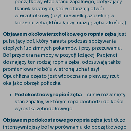
początkowy etap stanu zapalnego, dotykający
tkanek kostnych, które otaczają otwór
wierzchołkowy (czyli niewielką szczelinę w
korzeniu zęba, która łączy miazgę zęba z kością).
Objawem okołowierzchołkowego ropnia zęba
jest
pulsujący ból, który narasta podczas spożywania
ciepłych lub zimnych pokarmów i przy przeżuwaniu.
Ból przybiera na mocy w pozycji leżącej. Pacjenci
doznający ten rodzaj ropnia zęba, odczuwają także
promieniowanie bólu w stronę ucha i szyi.
Opuchlizna często jest widoczna na pierwszy rzut
oka jako obrzęk policzka.
Podokostnowy ropień zęba
– silnie rozwinięty
stan zapalny, w którym ropa dochodzi do kości
wyrostka zębodołowego.
Objawem podokostnowego ropnia zęba
jest dużo
intensywniejszy ból w porównaniu do początkowego