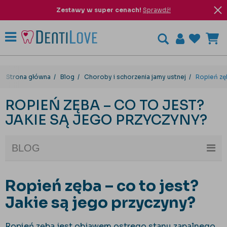
Zestawy w super cenach!
Sprawdź!
Strona główna
Blog
Choroby i schorzenia jamy ustnej
Ropień zęb
ROPIEŃ ZĘBA – CO TO JEST?
JAKIE SĄ JEGO PRZYCZYNY?
BLOG
Ropień zęba – co to jest?
Jakie są jego przyczyny?
Ropień zęba jest objawem ostrego stanu zapalnego